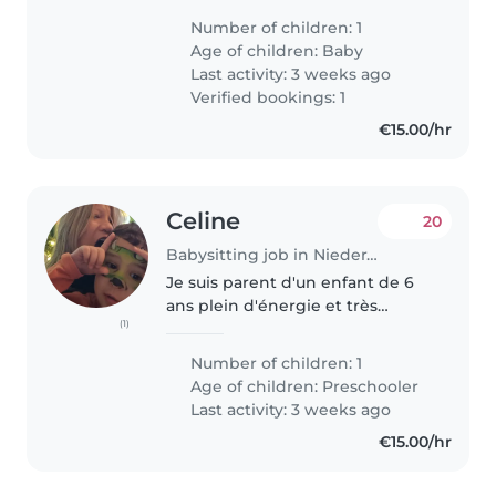
multilingual household and look
Number of children: 1
after our energetic, curious, and
Age of children:
Baby
talkative baby. We..
Last activity: 3 weeks ago
Verified bookings: 1
€15.00/hr
Celine
20
Babysitting job in Niederanven
Je suis parent d'un enfant de 6
ans plein d'énergie et très
(1)
affectueux. Je recherche une
baby-sitter ou une assistante
Number of children: 1
maternelle qui pourra s'occuper
Age of children:
Preschooler
de lui avec beaucoup de soin..
Last activity: 3 weeks ago
€15.00/hr