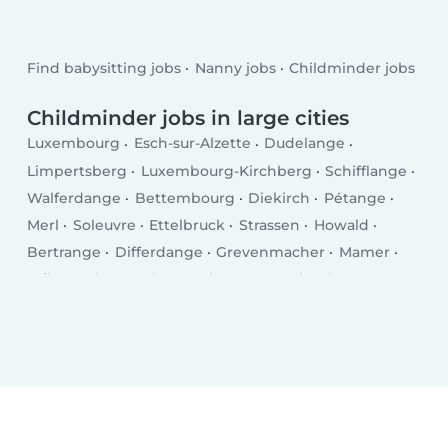
Find babysitting jobs
Nanny jobs
Childminder jobs
Childminder jobs in large cities
Luxembourg
Esch-sur-Alzette
Dudelange
Limpertsberg
Luxembourg-Kirchberg
Schifflange
Walferdange
Bettembourg
Diekirch
Pétange
Merl
Soleuvre
Ettelbruck
Strassen
Howald
Bertrange
Differdange
Grevenmacher
Mamer
Wiltz
Echternach
Bascharage
Kayl
Tétange
Remich
Wasserbillig
Mersch
Bridel
Mondercange
Mondorf-les-Bains
Fentange