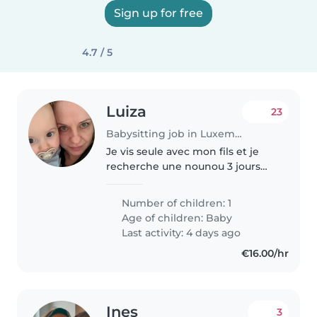
Sign up for free
4.7 / 5
Luiza
23
Babysitting job in Luxembourg
Je vis seule avec mon fils et je
recherche une nounou 3 jours
par semaine, 8 heures par jour.
Je pourrais occasionnellement
Number of children: 1
demander d'autres jours.
Age of children:
Baby
Last activity: 4 days ago
€16.00/hr
Ines
3