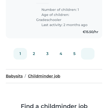
responsable pour accompagner
notre fils de 8 ans les mardis et
Number of children: 1
jeudis. 📍 Il s’agit de le récupérer
Age of children:
à 16h30 à La Cloche d’Or et..
Gradeschooler
Last activity: 2 months ago
€15.50/hr
1
2
3
4
5
Babysits
Childminder job
Find a childminder job