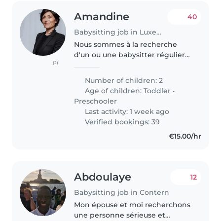
Amandine
40
Babysitting job in Luxembourg
Nous sommes à la recherche
d'un ou une babysitter régulier
(2)
pour s'occuper de nos 2 enfants,
Noah 5ans et Sacha 2ans. Ils sont
Number of children: 2
tous deux dynamiques, sociaux
Age of children:
Toddler
•
et curieux. Ils adorent..
Preschooler
Last activity: 1 week ago
Verified bookings: 39
€15.00/hr
Abdoulaye
12
Babysitting job in Contern
Mon épouse et moi recherchons
une personne sérieuse et