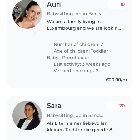
Auri
10
Babysitting job in Bertrange
We are a family living in
Luxembourg and we are looking
(1)
for a kind, responsible, and
experienced person to support
Number of children: 2
us for a few hours a day. I work
Age of children:
Toddler
•
from home several hours a day
Baby
•
Preschooler
(not..
Last activity: 3 weeks ago
Verified bookings: 2
€20.00/hr
Sara
20
Babysitting job in Sandweiler
Als Eltern einer liebevollen
kleinen Tochter die gerade 8
monate ist suchen wir eine