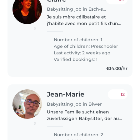
Babysitting job in Esch-sur-Alzette
Je suis mère célibataire et
j'habite avec mon petit fils d'un
(1)
an et mon chien Mila dans une
grande maison. Mon fils est en
Number of children: 1
précoce et dans la maison relais
Age of children:
Preschooler
près de chez nous pendant..
Last activity: 2 weeks ago
Verified bookings: 1
€14.00/hr
Jean-Marie
12
Babysitting job in Biwer
Unsere Familie sucht einen
zuverlässigen Babysitter, der auf
(1)
unsere beiden Kinder aufpassen
kann - einen 5-jährigen
Number of children: 2
Vorschüler und einen 8-jährigen