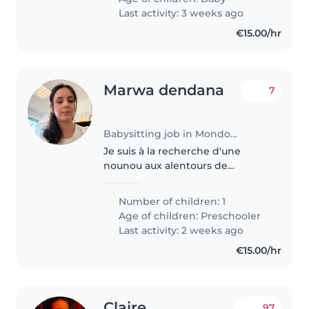
leif Madame sicht fir eisen
Last activity: 3 weeks ago
Klëngen ze versuergen..
€15.00/hr
Marwa dendana
7
Babysitting job in Mondorf-les-Bains
Je suis à la recherche d'une
nounou aux alentours de
mondorf les bains pour chercher
ma file à l'école de mondorf les
Number of children: 1
bains entre midi et l'après midi
Age of children:
Preschooler
après l'ecole Merci
Last activity: 2 weeks ago
€15.00/hr
Claire
97