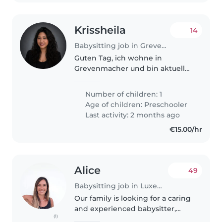
Krissheila
14
Babysitting job in Grevenmacher
Guten Tag, ich wohne in
Grevenmacher und bin aktuell
auf der Suche nach einer
Tagesmutter (assistante
Number of children: 1
parentale) für meine Tochter. Da
Age of children:
Preschooler
ich in der Stadt arbeite, muss ich
Last activity: 2 months ago
sehr früh..
€15.00/hr
Alice
49
Babysitting job in Luxembourg
Our family is looking for a caring
and experienced babysitter,
(1)
nanny, or childminder to join our