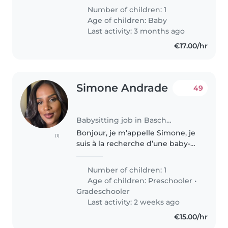
zuverlässige Nanny. Wir
Number of children: 1
benötigen Unterstützung an
Age of children:
Baby
paar Tage während wir im Büro
Last activity: 3 months ago
arbeiten meistens..
€17.00/hr
Simone Andrade
49
Babysitting job in Bascharage
Bonjour, je m’appelle Simone, je
(1)
suis à la recherche d’une baby-
sitter qui peut ramener mon fils
le matin à l’école, mais qui
Number of children: 1
pourrait resté aussi avec lui 30
Age of children:
Preschooler
•
minutes avant la rentrée,..
Gradeschooler
Last activity: 2 weeks ago
€15.00/hr