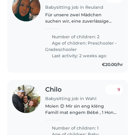
Babysitting job in Reuland
Für unsere zwei Mädchen
suchen wir, eine zuverlässige
Betreuungsperson oder
Tagesmutter, es wäre für
Number of children: 2
Montags, Mittwochs und
Age of children:
Preschooler
•
Freitags in der Mittagsstunde.
Gradeschooler
Gesucht wird jemand mit
Last activity: 2 weeks ago
Deutsch-..
€20.00/hr
Chilo
9
Babysitting job in Wahl
Moien 😊 Mir sin eng klëng
Famill mat engem Bébé , 1 Hond
an 4 Katzen. Mir sin eng
frëndlech, oppen ,
Number of children: 1
naturverbonnen Famill dei eng
Age of children:
Baby