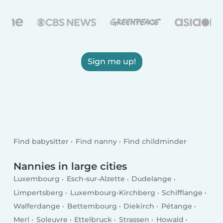
Sign me up!
Find babysitter
Find nanny
Find childminder
Nannies in large cities
Luxembourg
Esch-sur-Alzette
Dudelange
Limpertsberg
Luxembourg-Kirchberg
Schifflange
Walferdange
Bettembourg
Diekirch
Pétange
Merl
Soleuvre
Ettelbruck
Strassen
Howald