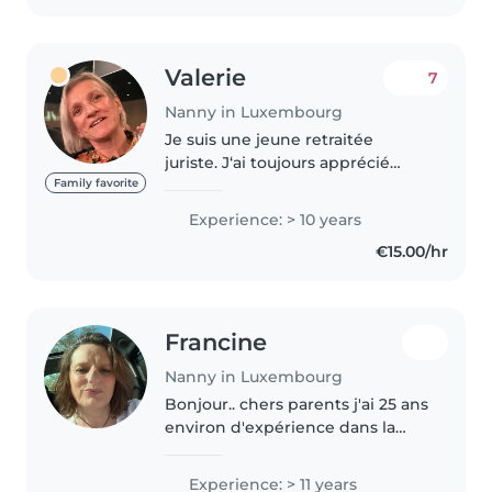
Valerie
7
Nanny in Luxembourg
Je suis une jeune retraitée
juriste. J‘ai toujours apprécié
m‘occuper d‘enfants en phase
Family favorite
d‘apprentissage. Je suis une
Experience: > 10 years
personne attentive et disponible
€15.00/hr
, veillant au bien-être et à..
Francine
Nanny in Luxembourg
Bonjour.. chers parents j'ai 25 ans
environ d'expérience dans la
garde d'enfants, nourrissons,
petits et grands.. après 10 ans
Experience: > 11 years