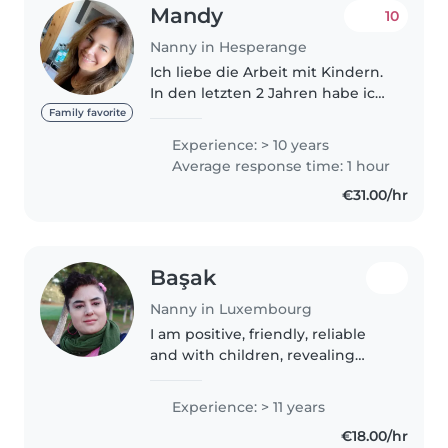
Mandy
10
Nanny in Hesperange
Ich liebe die Arbeit mit Kindern.
In den letzten 2 Jahren habe ich
zwei Kinder vom Nationalspieler
Family favorite
betreut. Erfahrung mit
Experience: > 10 years
Kleinkindern und Schulkindern .
Average response time: 1 hour
ich bin sehr sportlich: Rad..
€31.00/hr
Başak
Nanny in Luxembourg
I am positive, friendly, reliable
and with children, revealing
their talents, supporting their
individuality, motor skills and
Experience: > 11 years
language development, being
€18.00/hr
the right role model and..