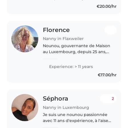
comme assistante maternelle, je
€20.00/hr
suis depuis plus plus..
Florence
Nanny in Flaxweiler
Nounou, gouvernante de Maison
au Luxembourg, depuis 25 ans,
recherche un emploi, 30 heures
semaine 40 heures semaine.
Experience: > 11 years
Mon secteur de recherche,
€17.00/hr
Moselle, luxembourgeoise et
maximum..
Séphora
2
Nanny in Luxembourg
Je suis une nounou passionnée
avec 11 ans d'expérience, à l'aise
avec les enfants de tous âges. Je