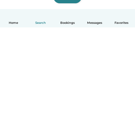
Home
Search
Bookings
Messages
Favorites
English
How it works
Help
Terms & Privacy
Pricing
Company details
Babysits for Work
Community standards
© Babysits B.V.