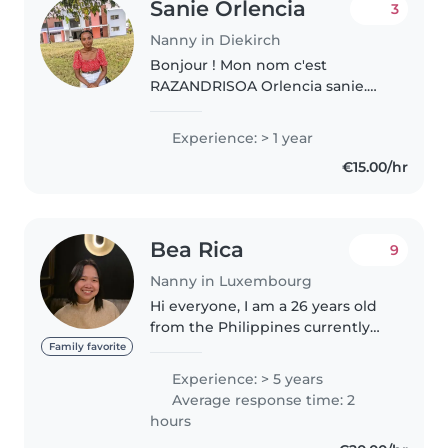
Sanie Orlencia
3
Nanny in Diekirch
Bonjour ! Mon nom c'est
RAZANDRISOA Orlencia sanie.
J'ai 27 ans et j'habite à
Madagascar. Mon langue
Experience: > 1 year
maternelle c'est Malagasy mais
€15.00/hr
je parle français. Je comprends
que vous cherchez..
Bea Rica
9
Nanny in Luxembourg
Hi everyone, I am a 26 years old
from the Philippines currently
living in Luxembourg, with
Family favorite
nearly five years of childcare
Experience: > 5 years
experience in both Denmark
Average response time: 2
and Norway. I have cared for
hours
children..