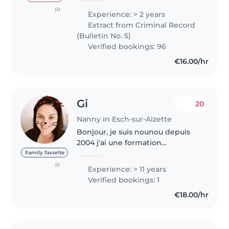
services on weekdays and
(2)
Experience: > 2 years
weekends. Responsible, patient,
Extract from Criminal Record
and full of energy, I'd..
(Bulletin No. 5)
Verified bookings: 96
€16.00/hr
Gi
20
Nanny in Esch-sur-Alzette
Bonjour, je suis nounou depuis
2004 j'ai une formation
d'assistente parentale et j'ai des
Family favorite
références . Voilà pour les
(1)
Experience: > 11 years
présentations, Je suis disponible
Verified bookings: 1
les matins pour du babysiting..
€18.00/hr