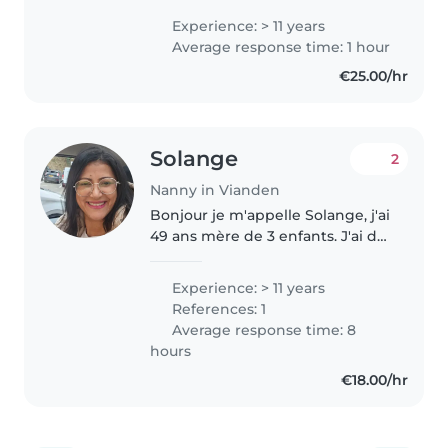
parle français et espagnol et j'ai
Experience: > 11 years
une certification en premiers
Average response time: 1 hour
secours. J'ai de..
€25.00/hr
Solange
2
Nanny in Vianden
Bonjour je m'appelle Solange, j'ai
49 ans mère de 3 enfants. J'ai de
l'expérience avec les enfants
depuis beaucoup d'années. Je
Experience: > 11 years
suis une personne sympathique,
References: 1
joyeuse et assez drôle..
Average response time: 8
hours
€18.00/hr