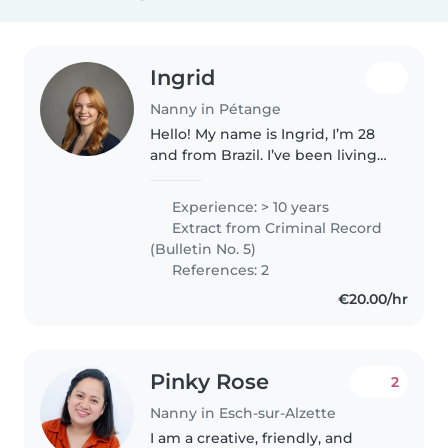
Ingrid
Nanny in Pétange
Hello! My name is Ingrid, I’m 28
and from Brazil. I’ve been living
in Europe for the past three
years working as an Au Pair — in
Experience: > 10 years
Switzerland, Austria, and now
Extract from Criminal Record
Luxembourg. I’ve cared..
(Bulletin No. 5)
References: 2
€20.00/hr
Pinky Rose
2
Nanny in Esch-sur-Alzette
I am a creative, friendly, and