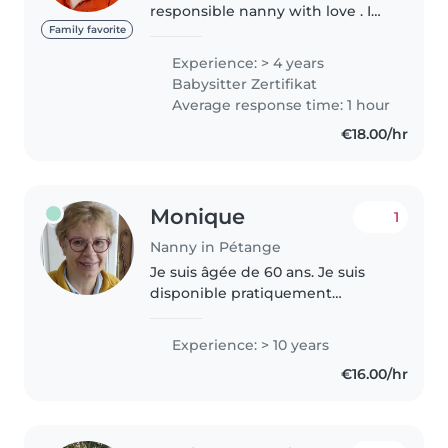
responsible nanny with love . I
have a lot of experienced
Family favorite
working with toddlers,
Experience: > 4 years
preschoolers, grade-schoolers,
Babysitter Zertifikat
and even babies. I have first aid
Average response time: 1 hour
certification..
€18.00/hr
Monique
1
Nanny in Pétange
Je suis âgée de 60 ans. Je suis
disponible pratiquement
immédiatement. J'ai garde
actuellement des enfants en
Experience: > 10 years
France et à Luxembourg. Je
€16.00/hr
cherche un minimum de durée
de quatre heures..