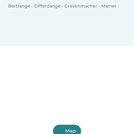
Bertrange
Differdange
Grevenmacher
Mamer
Wiltz
Echternach
Bascharage
Kayl
Tétange
Remich
Wasserbillig
Mersch
Bridel
Mondercange
Mondorf-les-Bains
Fentange
Map