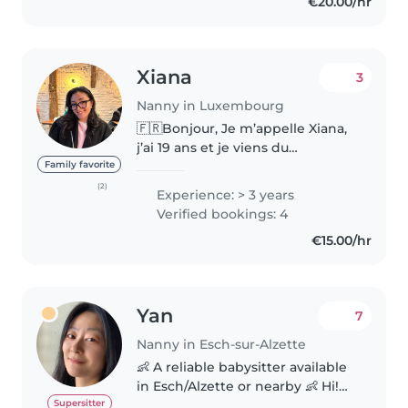
€20.00/hr
Xiana
3
Nanny in Luxembourg
🇫🇷Bonjour, Je m’appelle Xiana,
j’ai 19 ans et je viens du
Luxembourg. J’ai récemment
Family favorite
obtenu mon diplôme en
(2)
Experience: > 3 years
marketing, médias et
Verified bookings: 4
communication, et en ce
€15.00/hr
moment j’entame une année..
Yan
7
Nanny in Esch-sur-Alzette
👶 A reliable babysitter available
in Esch/Alzette or nearby 👶 Hi!
My name is Yan. I offer childcare
Supersitter