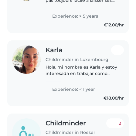
pas toujours facile à laisser ses
enfants seuls avec un inconnu,
mais je peux vous dire que
Experience: > 5 years
j'adore apprendre à connaître
€12.00/hr
des enfants, leur caractère,..
Karla
Childminder in Luxembourg
Hola, mi nombre es Karla y estoy
interesada en trabajar como
niñera. Aunque tengo poca
experiencia formal cuidando
Experience: < 1 year
niños, las veces que he tenido la
€18.00/hr
oportunidad de hacerlo he
descubierto..
Childminder
2
Childminder in Roeser