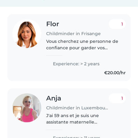
Flor
1
Childminder in Frisange
Vous cherchez une personne de
confiance pour garder vos
enfants ? Forte d'une expérience
auprès des bébés et des jeunes
Experience: > 2 years
enfants, je propose un service
€20.00/hr
responsable et attentionné...
Anja
1
Childminder in Luxembourg
J'ai 59 ans et je suis une
assistante maternelle
expérimentée avec 11 ans
d'expérience auprès de bébés,
Experience: > 11 years