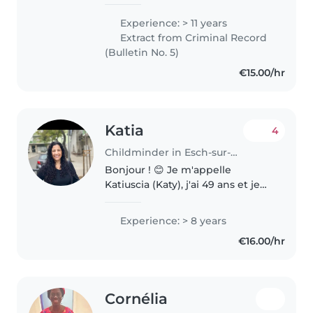
de la petite enfance et de
l'accompagnement des publics
Experience: > 11 years
fragilisés, je suis dynamique et
Extract from Criminal Record
investie je serais ravie de
(Bulletin No. 5)
travailler..
€15.00/hr
Katia
4
Childminder in Esch-sur-Alzette
Bonjour ! 😊 Je m'appelle
Katiuscia (Katy), j'ai 49 ans et je
suis une personne douce,
responsable et très
Experience: > 8 years
attentionnée. Je suis nounou
€16.00/hr
avec de l'expérience auprès
d'enfants, des nouveau-nés..
Cornélia