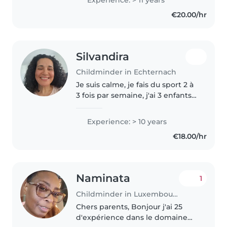
de tout-petits, de préscolaires,
€20.00/hr
d'écoliers et d'adolescents. Je
suis créative,..
Silvandira
Childminder in Echternach
Je suis calme, je fais du sport 2 à
3 fois par semaine, j'ai 3 enfants
et mon expérience de mère est
ma réalisation de vie.
Experience: > 10 years
€18.00/hr
Naminata
1
Childminder in Luxembourg
Chers parents, Bonjour j'ai 25
d'expérience dans le domaine