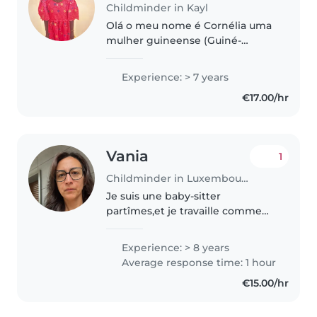
Childminder in Kayl
Olá o meu nome é Cornélia uma
mulher guineense (Guiné-
Bissau) e mãe de dois um
menino e uma menina e avó de
Experience: > 7 years
uma menina linda. Tenho 58
€17.00/hr
anos mas apesar de tudo, ainda
estou em forma..
Vania
1
Childminder in Luxembourg
Je suis une baby-sitter
partîmes,et je travaille comme
assistante maternelle
expérimentée de 39 ans,
Experience: > 8 years
bilingue français-italien. J'ai 8
Average response time: 1 hour
années d'expérience dans la
€15.00/hr
garde d'enfants d'âge..