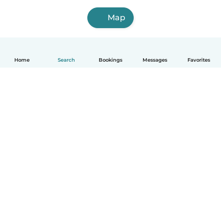
Map
Home
Search
Bookings
Messages
Favorites
English
How it works
Help
Terms & Privacy
Pricing
Company details
Babysits for Work
Community standards