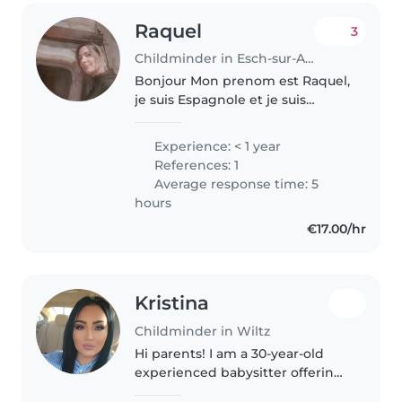
Raquel
3
Childminder in Esch-sur-Alzette
Bonjour Mon prenom est Raquel,
je suis Espagnole et je suis
éducatrice dipomée des jeunes
enfants. J'ai passé mes stages
Experience: < 1 year
des études à la Garderie, Crèche
References: 1
et Centre d'études de la..
Average response time: 5
hours
€17.00/hr
Kristina
Childminder in Wiltz
Hi parents! I am a 30-year-old
experienced babysitter offering
childcare exclusively in my