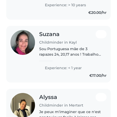
home. I am available Monday to
Experience: > 10 years
Friday until 16:00. I am patient,
€20.00/hr
trustworthy, and passionate..
Suzana
Childminder in Kayl
Sou Portuguesa mãe de 3
rapazes 24, 20,17 anos ! Trabalho
numa familia das 7 as 15h como
femme de menage e cuido das
Experience: < 1 year
crianças . Fiquei com o primeiro
€17.00/hr
filho deles até ir para a creche..
Alyssa
Childminder in Mertert
Je peux m'imaginer que ce n'est