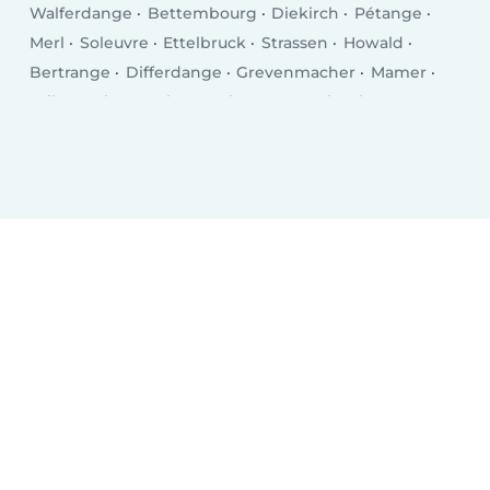
Walferdange
Bettembourg
Diekirch
Pétange
Merl
Soleuvre
Ettelbruck
Strassen
Howald
Bertrange
Differdange
Grevenmacher
Mamer
Wiltz
Echternach
Bascharage
Kayl
Tétange
Remich
Wasserbillig
Mersch
Bridel
Mondercange
Mondorf-les-Bains
Fentange