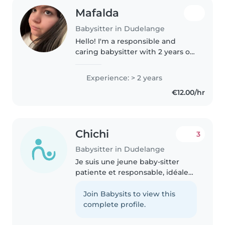
Mafalda
Babysitter in Dudelange
Hello! I'm a responsible and
caring babysitter with 2 years of
experience looking after babies
and toddlers. I'm fluent in
Experience: > 2 years
English, French, and Portuguese,
€12.00/hr
and I love engaging children..
Chichi
3
Babysitter in Dudelange
Je suis une jeune baby-sitter
patiente et responsable, idéale
pour s'occuper de vos enfants en
bas âge et en âge d'aller à
Join Babysits to view this
l'école. J'ai suivi une formation
complete profile.
certifiante de baby-sitter..