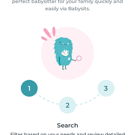
perfect babysitter for your family quickly and
easily via Babysits.
1
3
2
Search
Filter based on your needs and review detailed