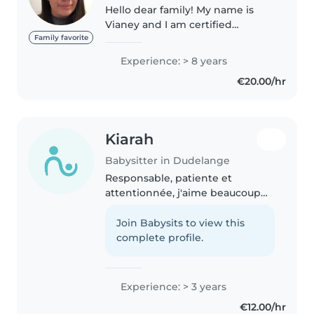
Hello dear family! My name is
Vianey and I am certified
babysitter. I am a former fille
Family favorite
Aupair in Luxembourg for 3 little
Experience: > 8 years
boys during a year. I give private
€20.00/hr
painting classes for children..
Kiarah
Babysitter in Dudelange
Responsable, patiente et
attentionnée, j'aime beaucoup
m'occuper des enfants et passer
du temps avec eux. J'ai de
Join Babysits to view this
l'expérience grâce à ma petite
complete profile.
sœur de 10 ans, dont je me suis
toujours..
Experience: > 3 years
€12.00/hr