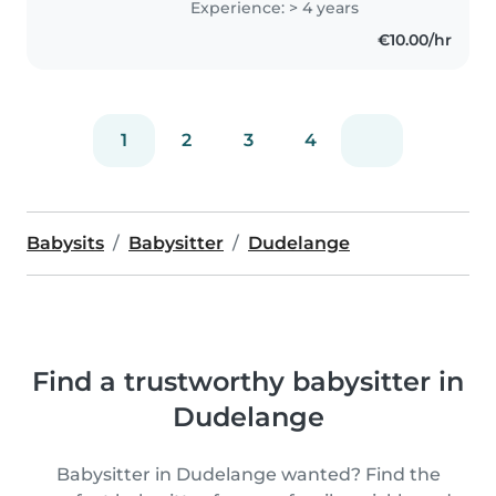
Experience: > 4 years
verantwortungsvolle, kreative
€10.00/hr
und hilfsbereite Person. Da ich
selbst den..
1
2
3
4
Babysits
Babysitter
Dudelange
Find a trustworthy babysitter in
Dudelange
Babysitter in Dudelange wanted? Find the