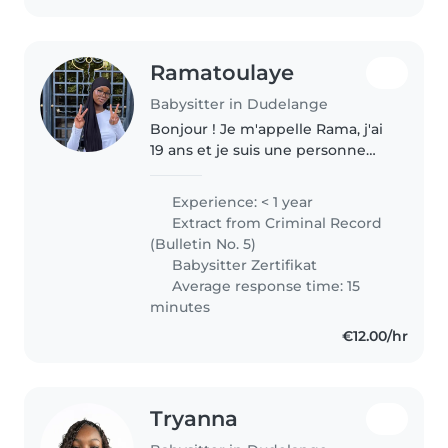
Ramatoulaye
Babysitter in Dudelange
Bonjour ! Je m'appelle Rama, j'ai
19 ans et je suis une personne
responsable, calme et pleine
d'humour, qui aime bien passer
Experience: < 1 year
du temps avec les enfants. J'ai
Extract from Criminal Record
un certificat babysitting..
(Bulletin No. 5)
Babysitter Zertifikat
Average response time: 15
minutes
€12.00/hr
Tryanna