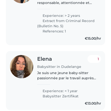
responsable, attentionnée et
dévouée, actuellement
étudiante dans une école pour
Experience: > 2 years
éducateurs. J’ai toujours aimé
Extract from Criminal Record
travailler avec les enfants, et mes
(Bulletin No. 5)
études ont..
References: 1
€15.00/hr
Elena
1
Babysitter in Dudelange
Je suis une jeune baby-sitter
passionnée par le travail auprès
des enfants. Je travaille
actuellement en bëschcrèche
Experience: < 1 year
depuis 3 mois, ce qui m'a permis
Babysitter Zertifikat
de développer concrètement
€13.00/hr
mes..