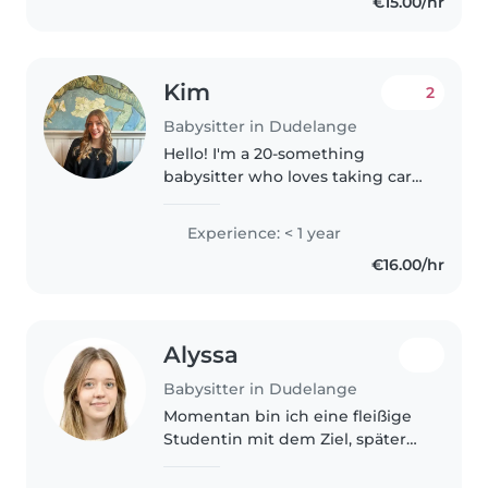
€15.00/hr
Tengo experiencia previa en el
cuidado de niños,..
Kim
2
Babysitter in Dudelange
Hello! I'm a 20-something
babysitter who loves taking care
of children. I'm responsible,
attentive, and patient, with a
Experience: < 1 year
passion for drawing, music, and
€16.00/hr
games. I'm comfortable with..
Alyssa
Babysitter in Dudelange
Momentan bin ich eine fleißige
Studentin mit dem Ziel, später
Kindergärtnerin zu werden. Ich
bin eine sehr