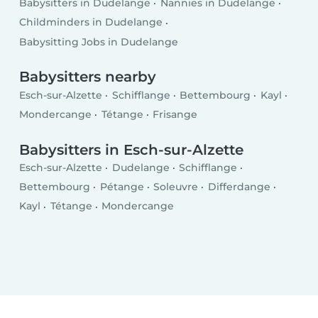
Babysitters in Dudelange
Nannies in Dudelange
Childminders in Dudelange
Babysitting Jobs in Dudelange
Babysitters nearby
Esch-sur-Alzette
Schifflange
Bettembourg
Kayl
Mondercange
Tétange
Frisange
Babysitters in Esch-sur-Alzette
Esch-sur-Alzette
Dudelange
Schifflange
Bettembourg
Pétange
Soleuvre
Differdange
Kayl
Tétange
Mondercange