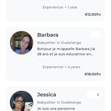
Experience: < 1 year
€12.00/hr
Barbara
Babysitter in Dudelange
Bonjour je m'appelle Barbara j'ai
28 ans et je suis éducatrice en
formation en novembre je serais
diplômé. J'ai 4 ans d'expérience
Experience: > 4 years
avec les enfants de 3 mois à 12
€18.00/hr
ans, j'ai travaillé..
Jessica
3
Babysitter in Dudelange
Je suis une personne