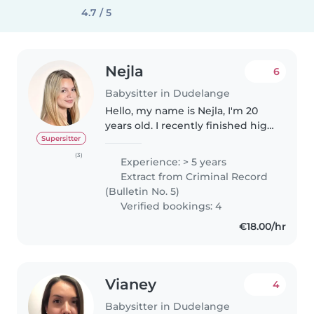
4.7 / 5
Nejla
6
Babysitter in Dudelange
Hello, my name is Nejla, I'm 20
years old. I recently finished high
school and I am currently in a
Supersitter
gap year, which gives me a lot of
(3)
Experience: > 5 years
availability. I have babysitting
Extract from Criminal Record
experience, a..
(Bulletin No. 5)
Verified bookings: 4
€18.00/hr
Vianey
4
Babysitter in Dudelange