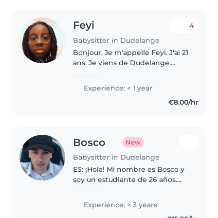
Feyi
4
Babysitter in Dudelange
Bonjour, Je m'appelle Feyi. J'ai 21
ans. Je viens de Dudelange.
J'aime passer du temps avec les
enfants. J'ai fait un stage dans
Experience: < 1 year
une crèche. J'ai mon certificat de
€8.00/hr
Babysitting, mon..
Bosco
New
Babysitter in Dudelange
ES: ¡Hola! Mi nombre es Bosco y
soy un estudiante de 26 años.
Estoy temporalmente en
Luxemburgo, Dudelange,
Experience: > 3 years
durante este mes de Agosto.