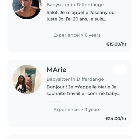
Babysitter in Differdange
Salut, Je m’appelle Joseany ou
juste Jo. j’ai 20 ans, je suis
d’origine capverdienne. Je suis
étudiante en DAP Éducation et
Experience: > 6 years
je suis à la recherche d’un petit
€15.00/hr
travail pour les vacances..
MArie
Babysitter in Differdange
Bonjour ! Je m'appelle Marie Je
souhaite travailler comme baby-
sitter en parallèle de mes études
en pédagogie. J'ai déjà de
Experience: > 3 years
l'expérience en gardant mes
€14.00/hr
cousins et en effectuant un..