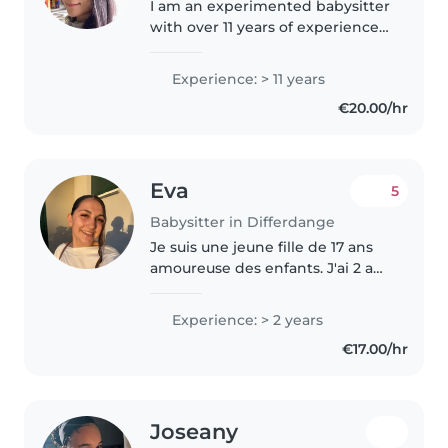
I am an experimented babysitter
with over 11 years of experience
taking care of children of all
ages, from babies to teenagers.
Experience: > 11 years
Responsible, funny and patient, I
€20.00/hr
can take care of your..
Eva
5
Babysitter in Differdange
Je suis une jeune fille de 17 ans
amoureuse des enfants. J'ai 2 ans
d'expérience dans la garde de
bébés, de jeunes enfants,
Experience: > 2 years
d'enfants d'âge préscolaire et
€17.00/hr
d'écoles. Je parle couramment..
Joseany