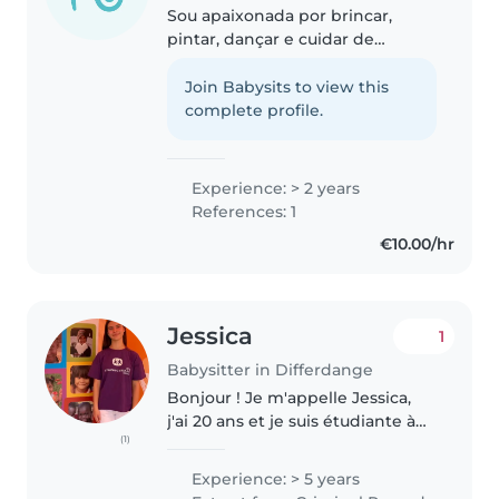
Sou apaixonada por brincar,
pintar, dançar e cuidar de
crianças há 4 anos, com
experiência em todas as idades,
Join Babysits to view this
(tenho uma irmã e um irmão
complete profile.
com deficiência). Falo francês,
luxemburguês..
Experience: > 2 years
References: 1
€10.00/hr
Jessica
1
Babysitter in Differdange
Bonjour ! Je m'appelle Jessica,
j'ai 20 ans et je suis étudiante à
(1)
l'École de Commerce et de
Gestion. Passionnée par le travail
Experience: > 5 years
avec les enfants, j'ai acquis deux