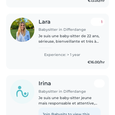
€13.00/hr
Luxembourg, Lyon,..
Lara
1
Babysitter in Differdange
Je suis une baby-sitter de 22 ans,
sérieuse, bienveillante et très à
l'écoute des enfants. Forte d'une
année d'expérience auprès
Experience: > 1 year
d'enfants de tous âges, des
€16.00/hr
bébés aux adolescents,..
Irina
Babysitter in Differdange
Je suis une baby-sitter jeune
mais responsable et attentive,
qui adore passer du temps avec
les enfants de tous âges. Bien
Join Babysits to view this