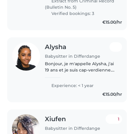
Extract from Criminal Record
expériences précieuses..
(Bulletin No. 5)
Verified bookings: 3
€15.00/hr
Alysha
Babysitter in Differdange
Bonjour, je m'appelle Alysha, j'ai
19 ans et je suis cap-verdienne.
J'aime regarder des films et
écouter de la musique. J'étudie
Experience: < 1 year
actuellement le commerce à
€15.00/hr
l'école secondaire. J'ai..
Xiufen
1
Babysitter in Differdange