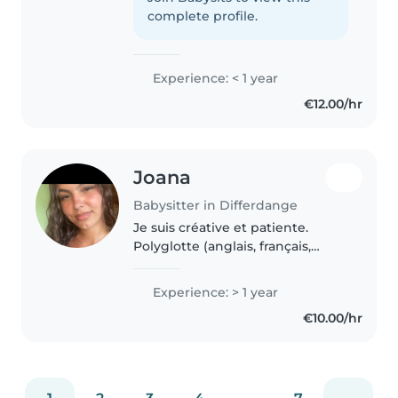
que je n'aie pas encore
complete profile.
d'expérience professionnelle,
j'ai..
Experience: < 1 year
€12.00/hr
Joana
Babysitter in Differdange
Je suis créative et patiente.
Polyglotte (anglais, français,
luxembourgeois, portugais), je
propose des activités ludiques et
Experience: > 1 year
éducatives. Titulaire du
€10.00/hr
secourisme, je cuisine, aide..