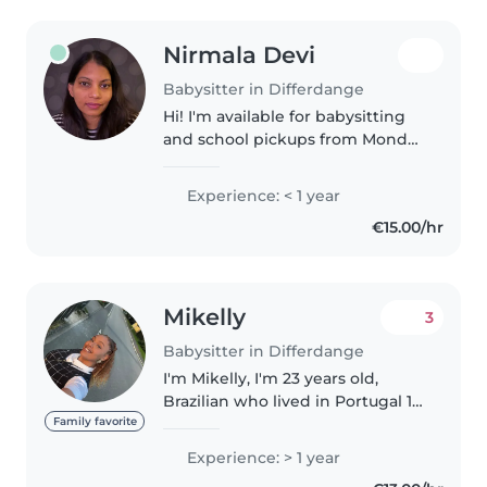
Nirmala Devi
Babysitter in Differdange
Hi! I'm available for babysitting
and school pickups from Monday
to Friday using public transport.
As a mother of a 13-year-old son, I
Experience: < 1 year
have many years of hands-on
€15.00/hr
childcare experience...
Mikelly
3
Babysitter in Differdange
I'm Mikelly, I'm 23 years old,
Brazilian who lived in Portugal 14
years old. I'm a calm, attentive
Family favorite
person, I love to travel to know
Experience: > 1 year
new places, I've been to (Paris,