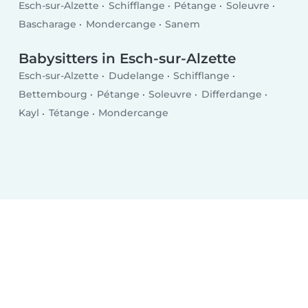
Esch-sur-Alzette
Schifflange
Pétange
Soleuvre
Bascharage
Mondercange
Sanem
Babysitters in Esch-sur-Alzette
Esch-sur-Alzette
Dudelange
Schifflange
Bettembourg
Pétange
Soleuvre
Differdange
Kayl
Tétange
Mondercange