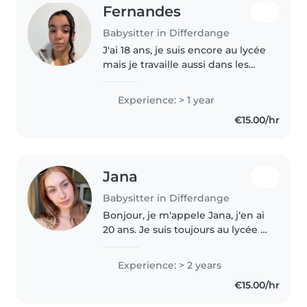
Fernandes
Babysitter in Differdange
J'ai 18 ans, je suis encore au lycée
mais je travaille aussi dans les
ambulances. Je suis très
responsable, calme, patiente et
Experience: > 1 year
organisée. Je donne également
€15.00/hr
des cours particuliers.
Jana
Babysitter in Differdange
Bonjour, je m‘appele Jana, j‘en ai
20 ans. Je suis toujours au lycée à
Esch. Je suis entraineuse des
petits enfant dans la
Experience: > 2 years
gymnastique. J‘aime bien être
€15.00/hr
avec les enfants. Pendant les..