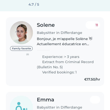
4.7 / 5
Solene
11
Babysitter in Differdange
Bonjour, je m'appelle Solène 👋
Actuellement éducatrice en
foyer du jour (temps plein), je
Family favorite
souhaite proposer mes services
(2)
Experience: > 3 years
de babysitting pour un extra
Extract from Criminal Record
argent de poche. Passionnée
(Bulletin No. 5)
par..
Verified bookings: 1
€17.50/hr
Emma
Babysitter in Differdange