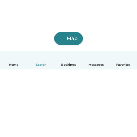
Map
Home
Search
Bookings
Messages
Favorites
English
How it works
Help
Terms & Privacy
Pricing
Company details
Babysits for Work