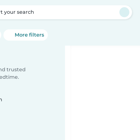
rt your search
More filters
ind trusted
bedtime.
n