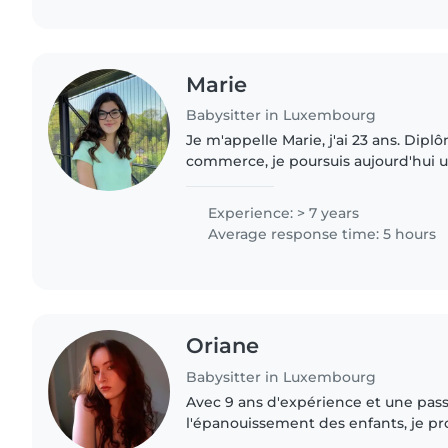
Marie
Babysitter in Luxembourg
Je m'appelle Marie, j'ai 23 ans. Dip
commerce, je poursuis aujourd'hui 
hôtelière. Française, j'ai eu la chanc
Unis, à Singapour..
Experience: > 7 years
Average response time: 5 hours
Oriane
Babysitter in Luxembourg
Avec 9 ans d'expérience et une pas
l'épanouissement des enfants, je pr
créatifs et bienveillants. bilingue fra