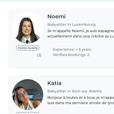
Noemi
Babysitter in Luxembourg
Je m'appelle Noemí, je suis espagnole
actuellement dans une crèche au L
mon métier et je souhaite compléte
proposant du babysitting,..
Family favorite
Experience: > 5 years
Verified bookings: 2
(2)
Katia
Babysitter in Esch-sur-Alzette
Bonjour à toutes et à tous, je m'appell
suis dans ma dernière année de lycé
d'éducatrice. Je fais de l'aide à domi
du..