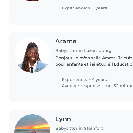
maîtrise l'art de la lecture,..
Experience: > 9 years
Arame
Babysitter in Luxembourg
Bonjour, je m'appelle Arame. Je suis
pour enfants et j'ai étudié l'Éducatio
beaucoup d'expérience dans la gard
l'accompagnement d'enfants..
Experience: > 4 years
Average response time: 52 minut
Lynn
Babysitter in Steinfort