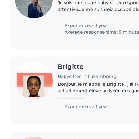
Je suis une jeune baby-sitter respon
attentive.Je me suis déjà occupé plu
de proches et j’aime beaucoup le tra
Je parle..
Experience: < 1 year
Average response time: 8 minut
Brigitte
Babysitter in Luxembourg
Bonjour, je m'appelle Brigitte , j'ai 17
actuellement élève au lycée des garço
sœur. Je suis une personne très patiente et attentive, ce
qui me permet..
Experience: > 1 year