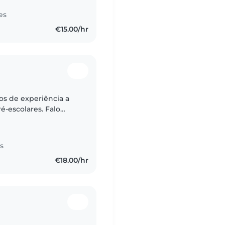
es
€15.00/hr
s de experiência a
é-escolares. Falo
ancês, luxemburguês e
s
€18.00/hr