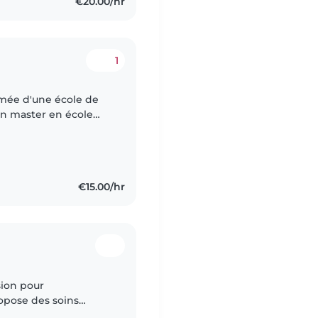
€20.00/hr
1
lômée d'une école de
un master en école
e de vivre aux États-
€15.00/hr
sion pour
opose des soins
nçais-anglais, je