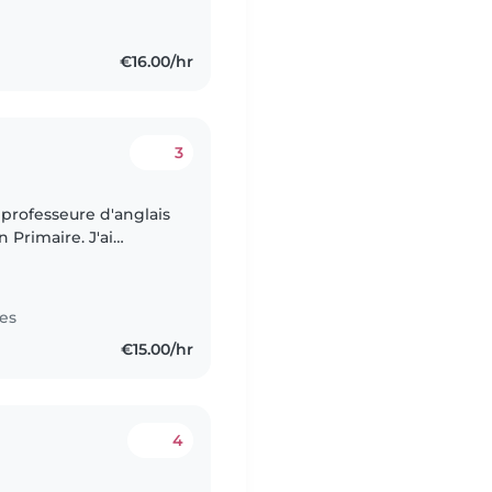
€16.00/hr
3
 professeure d'anglais
n Primaire. J'ai
e et
es
€15.00/hr
4