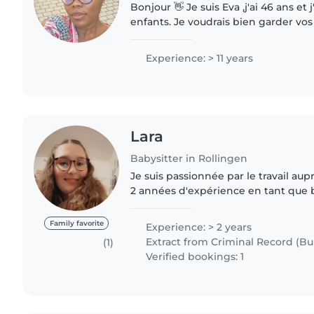
Bonjour 👋 Je suis Eva ,j'ai 46 ans et
enfants. Je voudrais bien garder vo
d'eux en votre absence et en votre pré Si vous
intéressés..
Experience: > 11 years
Lara
Babysitter in Rollingen
Je suis passionnée par le travail aup
2 années d'expérience en tant que b
m'occuper de tous les âges, des béb
moi-même suivi..
Family favorite
Experience: > 2 years
Extract from Criminal Record (Bul
(1)
Verified bookings: 1