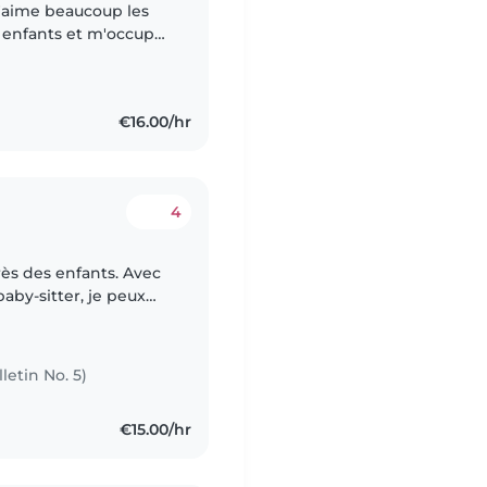
 j'aime beaucoup les
s enfants et m'occuper
 êtes
€16.00/hr
4
rès des enfants. Avec
aby-sitter, je peux
és aux ados. Ayant
letin No. 5)
€15.00/hr