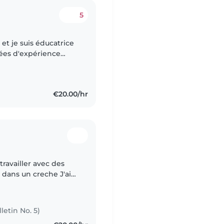
5
s et je suis éducatrice
 ans, aussi bien en
€20.00/hr
travailler avec des
i dans un creche J'ai
letin No. 5)