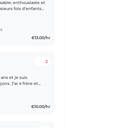
sable, enthousiaste et
sieurs fois d’enfants
vail avec les enfants.
es
€13.00/hr
2
 ans et je suis
ns. J'ai 4 frère et
€10.00/hr