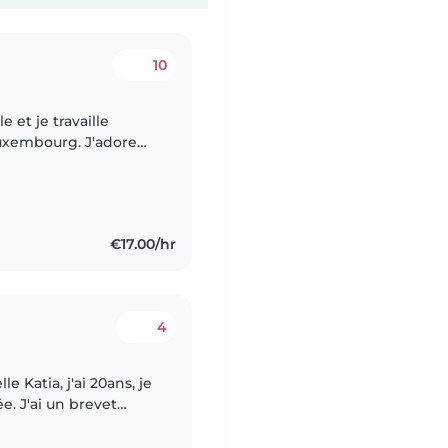
10
 et je travaille
uxembourg. J'adore
r mon travail en
€17.00/hr
4
e Katia, j'ai 20ans, je
e. J'ai un brevet
cile pour les devoirs,