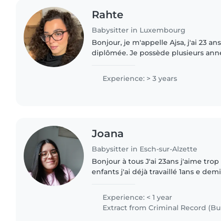
Rahte
Babysitter in Luxembourg
Bonjour, je m'appelle Ajsa, j'ai 23 an
diplômée. Je possède plusieurs années d'expérience
auprès d'enfants âgés de 6 mois à 12
structure..
Experience: > 3 years
Joana
Babysitter in Esch-sur-Alzette
Bonjour à tous J'ai 23ans j'aime trop 
enfants j'ai déjà travaillé 1ans e dem
expérience avec des enfants j'habite à Esch-sur-Alzette
n'existe..
Experience: < 1 year
Extract from Criminal Record (Bul