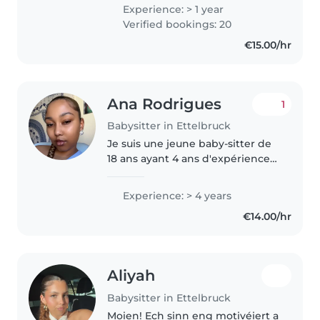
d'expérience auprès des tout-
Experience: > 1 year
petits, des enfants d'âge
Verified bookings: 20
préscolaire et des élèves d'école
€15.00/hr
primaire, je suis passionnée..
Ana Rodrigues
1
Babysitter in Ettelbruck
Je suis une jeune baby-sitter de
18 ans ayant 4 ans d'expérience
auprès des bébés, des tout-
petits, des préscolaires et des
Experience: > 4 years
enfants d'âge scolaire. Je parle
€14.00/hr
couramment l'allemand,..
Aliyah
Babysitter in Ettelbruck
Moien! Ech sinn eng motivéiert a