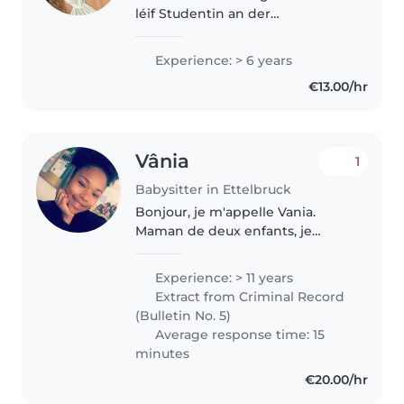
léif Studentin an der
Educateursformatioun. Duerch
meng Praktiken an de Crèchen
Experience: > 6 years
an der Maison Relais an Privat
€13.00/hr
duech meng kleng Geschwester
hunn ech..
Vânia
1
Babysitter in Ettelbruck
Bonjour, je m'appelle Vania.
Maman de deux enfants, je
comprends l'importance de
confier ses petits à une
Experience: > 11 years
personne de confiance. Douce,
Extract from Criminal Record
patiente et responsable, j'ai
(Bulletin No. 5)
l'habitude de..
Average response time: 15
minutes
€20.00/hr