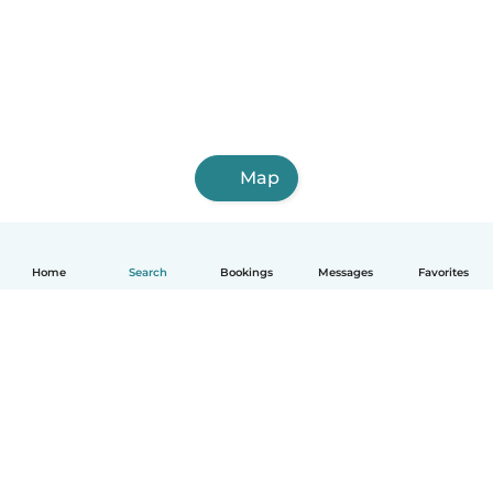
Map
Home
Search
Bookings
Messages
Favorites
English
How it works
Help
Terms & Privacy
Pricing