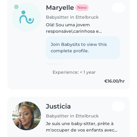
Maryelle
New
Babysitter in Ettelbruck
Olá! Sou uma jovem
responsável,carinhosa e
paciente. Já ajudei numa creche
com crianças dos 0 aos 5 anos e
Join Babysits to view this
falo vários idiomas. Acredito que
complete profile.
a confiança se constrói com
carinho e atenção...
Experience: < 1 year
€16.00/hr
Justicia
Babysitter in Ettelbruck
Je suis une baby-sitter, prête à
m'occuper de vos enfants avec
attention et patience. Bien que