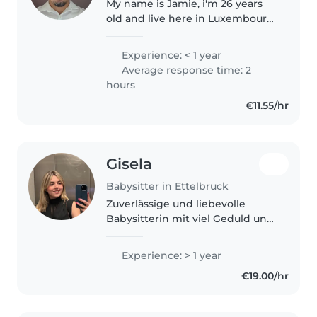
My name is Jamie, i'm 26 years
old and live here in Luxembourg.
I already have experience with
children. I have time in the
Experience: < 1 year
morning, afternoon or evening, i
Average response time: 2
am flexible. If you are..
hours
€11.55/hr
Gisela
Babysitter in Ettelbruck
Zuverlässige und liebevolle
Babysitterin mit viel Geduld und
Verantwortungsbewusstsein. Ich
verbringe gerne Zeit mit
Experience: > 1 year
Kindern, spiele, bastle oder lese
€19.00/hr
vor und achte dabei immer auf..