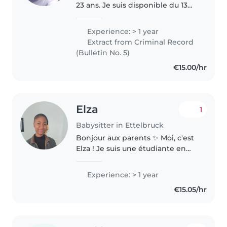
23 ans. Je suis disponible du 13
juillet au 18 août pour des
missions d'emploi étudiant. je
Experience: > 1 year
suis une personne passionnée,
Extract from Criminal Record
responsable et j'aime beaucoup..
(Bulletin No. 5)
€15.00/hr
Elza
1
Babysitter in Ettelbruck
Bonjour aux parents ✨ Moi, c'est
Elza ! Je suis une étudiante en
Master pétillante, dynamique et
toujours le sourire aux lèvres. J'ai
Experience: > 1 year
hâte de rencontrer de chouettes
€15.05/hr
familles et de..