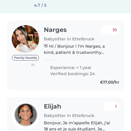
4.7 / 5
Narges
10
Babysitter in Ettelbruck
👋 Hi / Bonjour ! I’m Narges, a
kind, patient & trustworthy
babysitter who truly loves caring
Family favorite
for children 💕 Je suis Narges,
(2)
Experience: < 1 year
une babysitter douce, patiente
Verified bookings: 24
et de confiance, passionnée..
€17.00/hr
Elijah
1
Babysitter in Ettelbruck
Bonjour, Je m’appelle Elijah, j’ai
18 ans et je suis étudiant. Je