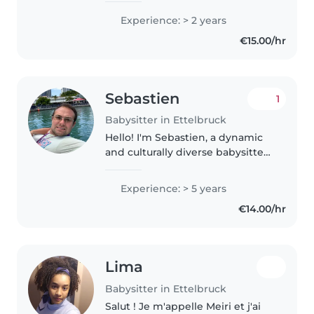
je n'aie pas de certification de
Experience: > 2 years
premiers soins, j'ai 2 ans
€15.00/hr
d'expérience auprès des..
Sebastien
1
Babysitter in Ettelbruck
Hello! I'm Sebastien, a dynamic
and culturally diverse babysitter
based in Belgium. Born into a bi-
cultural family with American
Experience: > 5 years
and Belgian roots in
€14.00/hr
Luxembourg, I bring a unique
perspective..
Lima
Babysitter in Ettelbruck
Salut ! Je m'appelle Meiri et j'ai