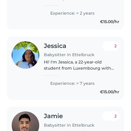
souhaite faire du babysitting afin
de financer mes études
Experience: > 2 years
universitaires, mon permis de
€15.00/hr
conduire et ma première
voiture...
Jessica
2
Babysitter in Ettelbruck
Hi! I'm Jessica, a 22-year-old
student from Luxembourg with
Portuguese roots. I'm a friendly,
responsible, and caring person
Experience: > 7 years
who loves meeting new people
€15.00/hr
and discovering different..
Jamie
2
Babysitter in Ettelbruck