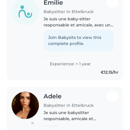
Emilie
Babysitter in Ettelbruck
Je suis une baby-sitter
responsable et amicale, avec un
bon contact avec les enfants de
tous âges. Passionnée par le
Join Babysits to view this
dessin, la lecture et les travaux
complete profile.
manuels, je peux aussi aider..
Experience: < 1 year
€12.15/hr
Adele
Babysitter in Ettelbruck
Je suis une babysitter
responsable, amicale et
(1)
attentionnée. Avec 1 an