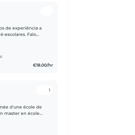
s de experiência a
é-escolares. Falo
ancês, luxemburguês e
s
€18.00/hr
1
lômée d'une école de
un master en école
e de vivre aux États-