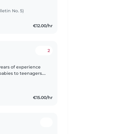
letin No. 5)
€12.00/hr
2
 years of experience
 babies to teenagers.
lm, and patient,
€15.00/hr