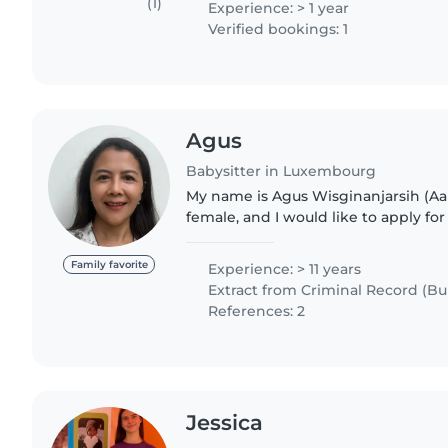
(1)
Experience: > 1 year
Verified bookings: 1
Agus
Babysitter in Luxembourg
My name is Agus Wisginanjarsih (Aan
female, and I would like to apply fo
you advertised. I am a warm, responsible, and patient
person who genuinely..
Family favorite
Experience: > 11 years
Extract from Criminal Record (Bul
References: 2
Jessica