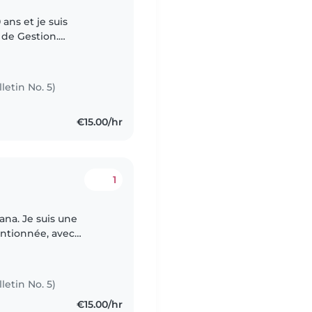
 ans et je suis
 de Gestion.
ants, j'ai acquis deux
letin No. 5)
€15.00/hr
1
ana. Je suis une
entionnée, avec
 enfants. J'aime
letin No. 5)
€15.00/hr