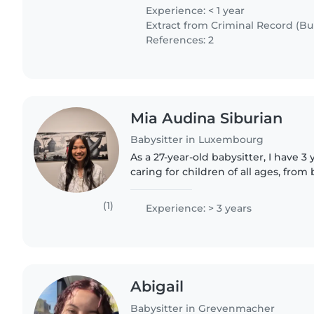
enfants. J'ai déjà eu l'occasion..
Experience: < 1 year
Extract from Criminal Record (Bul
References: 2
Mia Audina Siburian
Babysitter in Luxembourg
As a 27-year-old babysitter, I have 3
caring for children of all ages, from
I'm known for being responsible, ca
making me a..
(1)
Experience: > 3 years
Abigail
Babysitter in Grevenmacher