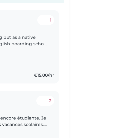
1
 but as a native
glish boarding school
g and playing the
€15.00/hr
2
s encore étudiante. Je
 vacances scolaires.
nts, jouer et faire