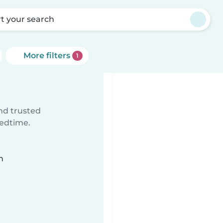
rt your search
More filters
1
ind trusted
bedtime.
n