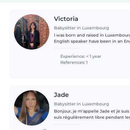
Victoria
Babysitter in Luxembourg
I was born and raised in Luxembourg
English speaker have been in an En
for the past two years. I like readin
guitar, and am currently..
Experience: < 1 year
References: 1
Jade
Babysitter in Luxembourg
Bonjour, je m'appelle Jade et je sui
suis régulièrement libre pendant les
J'aime passer du temps avec des enfa
des activités..