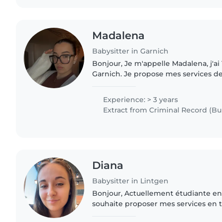
Madalena
Babysitter in Garnich
Bonjour, Je m'appelle Madalena, j'ai 19 ans et j'habite à
Garnich. Je propose mes services de
soit de manière occasionnelle ou rég
besoins et..
Experience: > 3 years
Extract from Criminal Record (Bul
Diana
Babysitter in Lintgen
Bonjour, Actuellement étudiante en
souhaite proposer mes services en t
afin d'acquérir davantage d'expéri