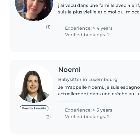
j'ai vecu dans une famille avec 4 en
suis la plus vieille et c moi qui m'o
soeurs quand y'avait pas mes parents
Ils..
(1)
Experience: > 4 years
Verified bookings: 1
Noemi
Babysitter in Luxembourg
Je m'appelle Noemí, je suis espagnole
actuellement dans une crèche au L
mon métier et je souhaite compléte
proposant du babysitting,..
Family favorite
Experience: > 5 years
Verified bookings: 2
(2)