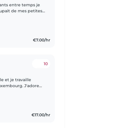
fants entre temps je
ccupait de mes petites
. J'adore les enfants.
€7.00/hr
10
 et je travaille
uxembourg. J'adore
r mon travail en
€17.00/hr