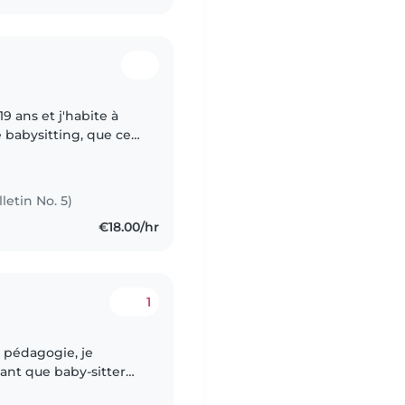
 babysitting, que ce
ulière, selon vos
letin No. 5)
€18.00/hr
1
 pédagogie, je
ant que baby-sitter
ence auprès des