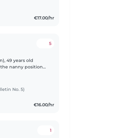
€17.00/hr
5
), 49 years old
r the nanny position
letin No. 5)
€16.00/hr
1