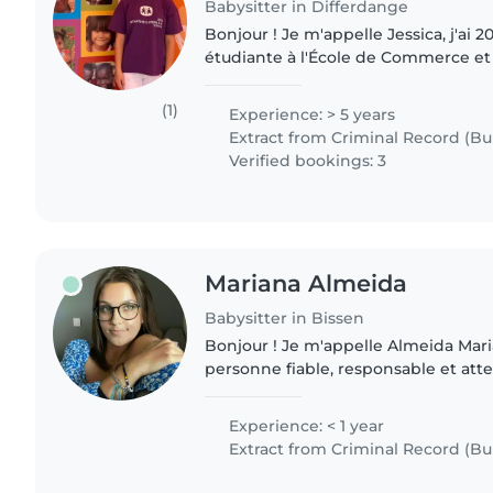
Babysitter in Differdange
Bonjour ! Je m'appelle Jessica, j'ai 20
étudiante à l'École de Commerce et
Passionnée par le travail avec les enf
expériences précieuses..
(1)
Experience: > 5 years
Extract from Criminal Record (Bul
Verified bookings: 3
Mariana Almeida
Babysitter in Bissen
Bonjour ! Je m'appelle Almeida Mari
personne fiable, responsable et att
beaucoup de plaisir à m'occuper des
accompagner les enfants dans..
Experience: < 1 year
Extract from Criminal Record (Bul