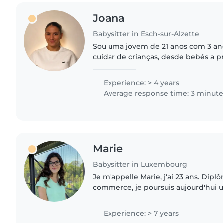
Joana
Babysitter in Esch-sur-Alzette
Sou uma jovem de 21 anos com 3 ano
cuidar de crianças, desde bebés a pr
várias línguas, incluindo alemão, fr
português. Sou..
Experience: > 4 years
Average response time: 3 minute
Marie
Babysitter in Luxembourg
Je m'appelle Marie, j'ai 23 ans. Dip
commerce, je poursuis aujourd'hui 
hôtelière. Française, j'ai eu la chanc
Unis, à Singapour..
Experience: > 7 years