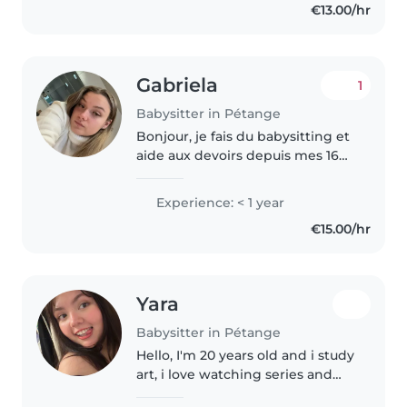
€13.00/hr
tout-petits, des enfants d'âge
préscolaire..
Gabriela
1
Babysitter in Pétange
Bonjour, je fais du babysitting et
aide aux devoirs depuis mes 16
ans chez des membres de la
famille et connaissances. J'ai
Experience: < 1 year
également déjà effectué 2
€15.00/hr
stages en crèche avec des tous..
Yara
Babysitter in Pétange
Hello, I'm 20 years old and i study
art, i love watching series and
movies and reading. Im a calm