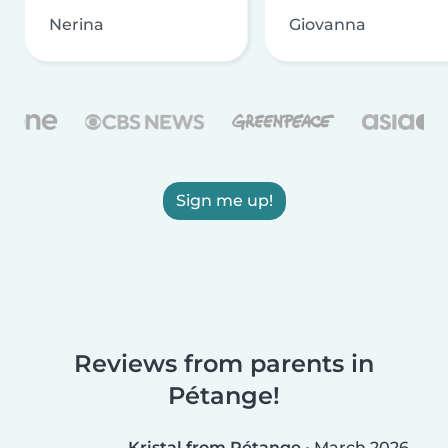
Nerina
Giovanna
Sign me up!
Reviews from parents in
Pétange!
Kristal from Pétange
•
March 2026