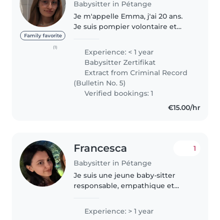
Babysitter in Pétange
Je m'appelle Emma, j'ai 20 ans.
Je suis pompier volontaire et
secouriste, et je suis
Family favorite
actuellement une formation
(1)
Experience: < 1 year
spécialisée en éducation et aide
Babysitter Zertifikat
soignante. J'ai travaillé dans
Extract from Criminal Record
plusieurs..
(Bulletin No. 5)
Verified bookings: 1
€15.00/hr
Francesca
1
Babysitter in Pétange
Je suis une jeune baby-sitter
responsable, empathique et
enthousiaste, avec une année
d'expérience en garde d'enfants.
Experience: > 1 year
Je m'occupe avec plaisir des