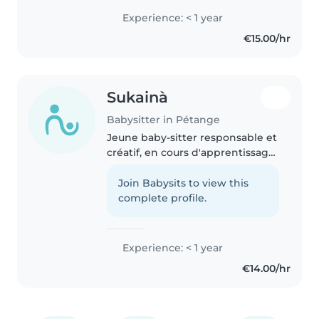
volleyball, j aime lire ; cuisiner et
Experience: < 1 year
écouter de la musique. J adore
€15.00/hr
aussi passer du temps avec ma
famille..
Sukainà
Babysitter in Pétange
Jeune baby-sitter responsable et
créatif, en cours d'apprentissage,
avec une expérience variée
auprès des enfants de tous âges.
Join Babysits to view this
Je suis particulièrement à l'aise
complete profile.
avec les enfants ayant..
Experience: < 1 year
€14.00/hr