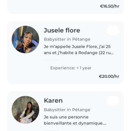
professionnelle, j'ai beaucoup
€16.50/hr
d'expérience avec les enfants,
notamment..
Jusele flore
Babysitter in Pétange
Je m’appelle Jusele Flore, j’ai 25
ans et j’habite à Rodange (22 rue
de la Piscine). Je suis une
personne patiente, responsable
Experience: < 1 year
et souriante qui adore s’occuper
€20.00/hr
des enfants. J’ai..
Karen
Babysitter in Pétange
Je suis une personne
bienveillante et dynamique.
Dans la vie je pratique le