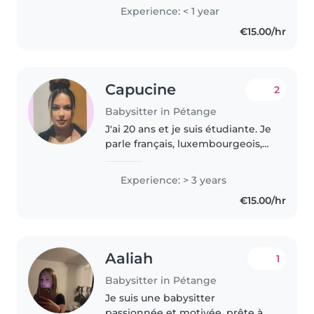
and patient person, I'm also very
Experience: < 1 year
easygoing. I'm very good with
€15.00/hr
kids i also have younger..
Capucine
2
Babysitter in Pétange
J'ai 20 ans et je suis étudiante. Je
parle français, luxembourgeois,
anglais et allemand. Depuis l'âge
de 13 ans, je fais régulièrement
Experience: > 3 years
du baby-sitting, ce qui m'a
€15.00/hr
permis d'acquérir..
Aaliah
1
Babysitter in Pétange
Je suis une babysitter
passionnée et motivée, prête à