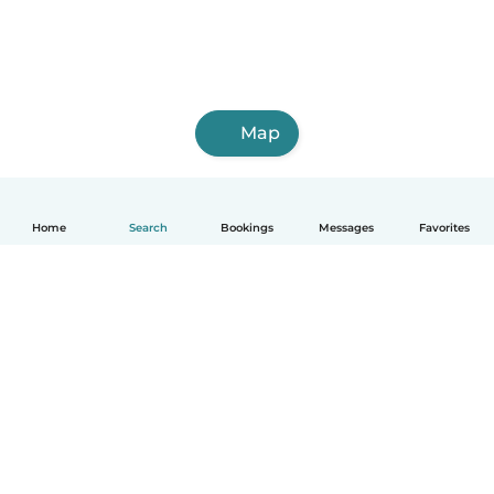
Map
Home
Search
Bookings
Messages
Favorites
English
How it works
Help
Terms & Privacy
Pricing
Company details
Babysits for Work