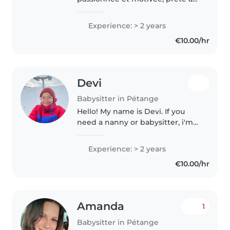
offrir une attention chaleureuse
et attentive à vos enfants. J'ai un
Experience: > 2 years
excellent relationnel avec les
€10.00/hr
enfants et je m'amuse toujours..
Devi
Babysitter in Pétange
Hello! My name is Devi. If you
need a nanny or babysitter, i'm
only one call away! I have plenty
of hands-on experience caring
Experience: > 2 years
for my nieces and nephews. I
€10.00/hr
genuinely love being around..
Amanda
1
Babysitter in Pétange