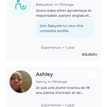
Babysitter in Pétange
Jeune baby-sitter dynamique et
responsable, parlant anglais et
français, disponible pour garder
vos enfants à votre domicile.
Join Babysits to view this
Expérience avec les bébés, les
complete profile.
tout-petits et les enfants..
Experience: < 1 year
€15.00/hr
Ashley
Nanny in Pétange
Je suis une jeune nounou de 18
ans, pleine d'entrain et de
créativité. Bien que je n'aie pas
encore d'expérience
Experience: < 1 year