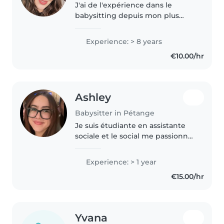
J'ai de l'expérience dans le
babysitting depuis mon plus
jeune âge. J'ai également déjà
effectué des stages en crèche.
Experience: > 8 years
J'aime lire des histoires, faire des
€10.00/hr
activités et aider avec..
Ashley
Babysitter in Pétange
Je suis étudiante en assistante
sociale et le social me passionne.
J'adore les enfants. Étant l'aînée
de 5 sœurs, j'ai dû à m'occuper
Experience: > 1 year
de mes sœurs de temps à autre.
€15.00/hr
Pour mes disponibilités,..
Yvana