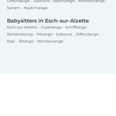
Differdange
Soleuvre
Bascharage
Mondercange
Sanem
Hautcharage
Babysitters in Esch-sur-Alzette
Esch-sur-Alzette
Dudelange
Schifflange
Bettembourg
Pétange
Soleuvre
Differdange
Kayl
Tétange
Mondercange