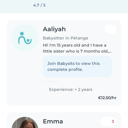
4.7 / 5
Aaliyah
Babysitter in Pétange
Hi! I'm 15 years old and I have a
little sister who is 7 months old,
so I already have experience
helping with a baby. I really like
Join Babysits to view this
children and enjoy spending
complete profile.
time with them. I'm..
Experience: > 2 years
€12.50/hr
Emma
3