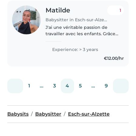
Matilde
1
Babysitter in Esch-sur-Alzette
J'ai une véritable passion de
travailler avec les enfants. Grâce
à quatre années d'expérience en
aide aux devoirs après l'école, j'ai
Experience: > 3 years
appris à accompagner les
€12.00/hr
enfants avec patience..
1
...
3
4
5
...
9
Babysits
Babysitter
Esch-sur-Alzette