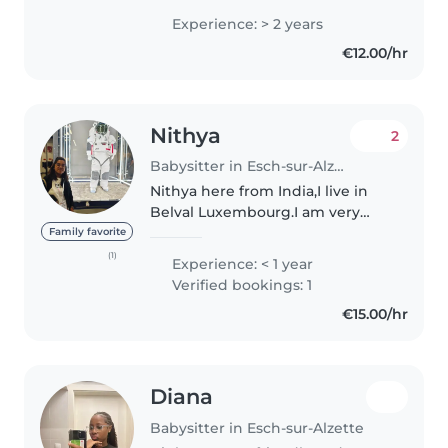
Kreativität mit. Als Lehrerin habe
Experience: > 2 years
ich zwei Jahre Erfahrung mit
€12.00/hr
Kindern jedes Alters. Ich
behersche Deutsch,..
Nithya
2
Babysitter in Esch-sur-Alzette
Nithya here from India,I live in
Belval Luxembourg.I am very
much good in taking care of
Family favorite
babies and loves to spend time
(1)
Experience: < 1 year
with them.i am good in
Verified bookings: 1
babysitting.i wanted to do this
€15.00/hr
out of..
Diana
Babysitter in Esch-sur-Alzette