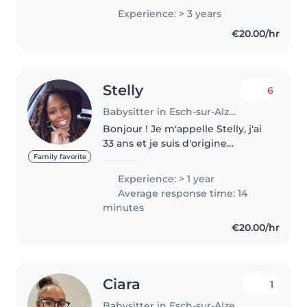
pour devenir educatrice. Je suis
Experience: > 3 years
dans ma dernière année
€20.00/hr
d'études. Je fais beaucoup..
Stelly
6
Babysitter in Esch-sur-Alzette
Bonjour ! Je m'appelle Stelly, j'ai
33 ans et je suis d'origine
capverdienne. J'aime beaucoup
Family favorite
les enfants. Malheureusement je
Experience: > 1 year
n'ai pas de diplôme dans ce
Average response time: 14
domaine mais je me suis
minutes
toujours..
€20.00/hr
Ciara
1
Babysitter in Esch-sur-Alzette