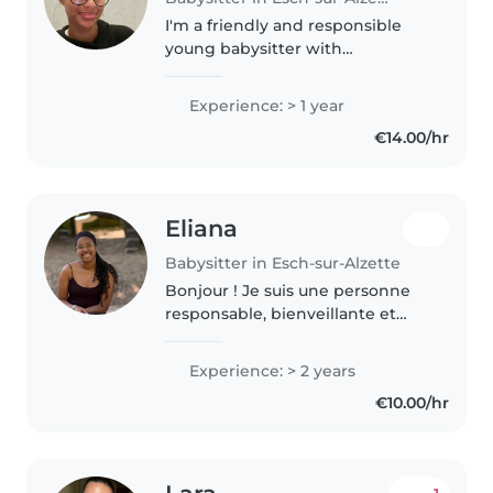
I'm a friendly and responsible
young babysitter with
2interships of experience caring
for babies and toddlers. I'm
Experience: > 1 year
comfortable with pets, cooking,
€14.00/hr
chores, and even helping with
homework...
Eliana
Babysitter in Esch-sur-Alzette
Bonjour ! Je suis une personne
responsable, bienveillante et
patiente. J'aime m'occuper des
enfants et leur offrir un
Experience: > 2 years
environnement sûr, chaleureux
€10.00/hr
et amusant. Disponible au
Luxembourg..