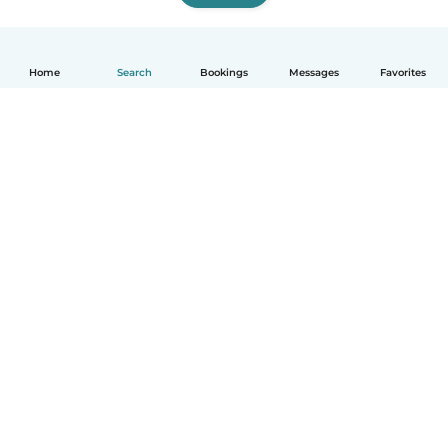
Home
Search
Bookings
Messages
Favorites
English
How it works
Help
Terms & Privacy
Pricing
Company details
Babysits for Work
Community standards
© Babysits B.V.