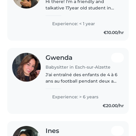
Hi there! I'm a friendly and
talkative 17year old student in
Luxembourg, looking to gain
experience as a babysitter. I'm
Experience: < 1 year
comfortable with pets and light
€10.00/hr
chores, and I love engaging..
Gwenda
Babysitter in Esch-sur-Alzette
J'ai entraîné des enfants de 4 à 6
ans au football pendant deux ans
et j'ai également fait du
babysitting pendant plusieurs
Experience: > 6 years
années le matin avant d'aller à
€20.00/hr
l'école. Actuellement, je..
Ines