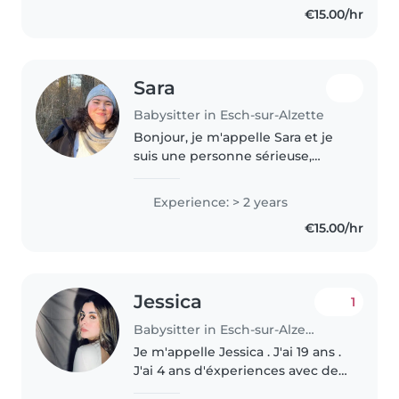
€15.00/hr
Sara
Babysitter in Esch-sur-Alzette
Bonjour, je m'appelle Sara et je
suis une personne sérieuse,
patiente et dynamique. J'adore
passer du temps avec les enfants
Experience: > 2 years
et m'assurer qu'ils se sentent en
€15.00/hr
sécurité et heureux...
Jessica
1
Babysitter in Esch-sur-Alzette
Je m'appelle Jessica . J'ai 19 ans .
J'ai 4 ans d'éxperiences avec des
enfants. En ce moment j'étudie