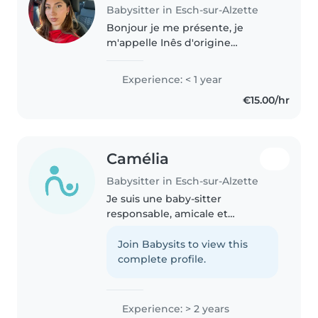
Babysitter in Esch-sur-Alzette
Bonjour je me présente, je
m'appelle Inês d'origine
portugaise/luxembourgeoise je
viens actuellement de finir mon
Experience: < 1 year
bac. Je suis très sérieusement à
€15.00/hr
la recherche d'une famille qui
recrute..
Camélia
Babysitter in Esch-sur-Alzette
Je suis une baby-sitter
responsable, amicale et
empathique avec deux ans
d'expérience en garde d'enfants,
Join Babysits to view this
spécialisée dans les bébés, les
complete profile.
enfants d'âge préscolaire et les
écoliers...
Experience: > 2 years