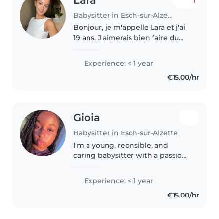
Lara
1
Babysitter in Esch-sur-Alzette
Bonjour, je m'appelle Lara et j'ai
19 ans. J'aimerais bien faire du
babysitting dans mon temps
libre. Je pourrais faire des
Experience: < 1 year
ateliers, promenades et aussi les
€15.00/hr
devoirs avec vos enfants,..
Gioia
Babysitter in Esch-sur-Alzette
I'm a young, reonsible, and
caring babysitter with a passion
for working with children. I'm
comfortable with toddlers,
Experience: < 1 year
preschoolers, and
€15.00/hr
gradeschoolers and have a wide
range of skills..