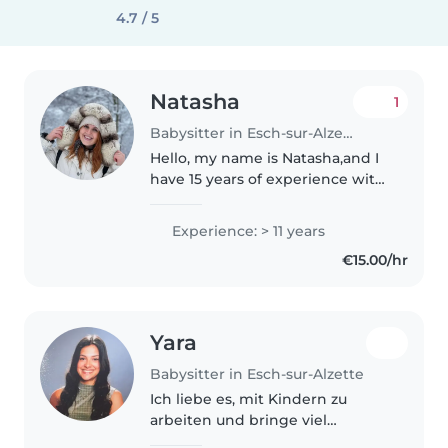
4.7 / 5
Natasha
1
Babysitter in Esch-sur-Alzette
Hello, my name is Natasha,and I
have 15 years of experience with
children. I babysit children of all
ages, if you need babysitting for
Experience: > 11 years
an occasion or last minute.. I am
€15.00/hr
patient, nurturing,..
Yara
Babysitter in Esch-sur-Alzette
Ich liebe es, mit Kindern zu
arbeiten und bringe viel
Einfühlungsvermögen und