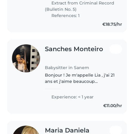
Extract from Criminal Record
(Bulletin No. 5)
References: 1
€18.75/hr
Sanches Monteiro
Babysitter in Sanem
Bonjour ! Je m'appelle Lia , j'ai 21
ans et j'aime beaucoup
m'occuper des enfants. Étant
l'aînée de ma famille, j'ai grandi
Experience: < 1 year
en prenant soin de mes petites
€11.00/hr
sœurs, ce qui m'a permis..
Maria Daniela