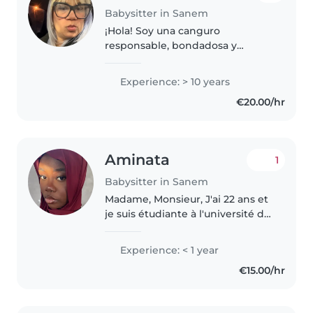
Babysitter in Sanem
¡Hola! Soy una canguro
responsable, bondadosa y
creativa con más de 10 años de
experiencia cuidando niños de
Experience: > 10 years
todas las edades. Me encanta
€20.00/hr
dibujar, leer, hacer manualidades
y jugar..
Aminata
1
Babysitter in Sanem
Madame, Monsieur, J'ai 22 ans et
je suis étudiante à l'université du
Luxembourg en bachelor de
sage femme et suis
Experience: < 1 year
actuellement à la recherche d'un
€15.00/hr
emploi à temps partielle. Et suis..