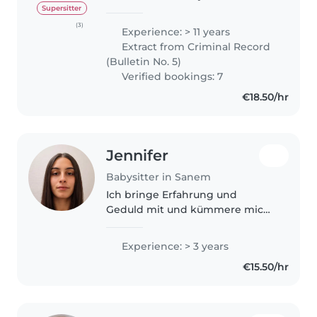
actuellement à temps partiel
Supersitter
dans une crèche au
(3)
Experience: > 11 years
Luxembourg. J'ai de l'expérience
Extract from Criminal Record
avec les bébés et les jeunes
(Bulletin No. 5)
enfants..
Verified bookings: 7
€18.50/hr
Jennifer
Babysitter in Sanem
Ich bringe Erfahrung und
Geduld mit und kümmere mich
gerne um Kinder jeden Alters –
von Babys bis Teenagern. Meine
Experience: > 3 years
Ausbildung als Sozialpädagogin
€15.50/hr
und Erste-Hilfe-Zertifizierung
und..