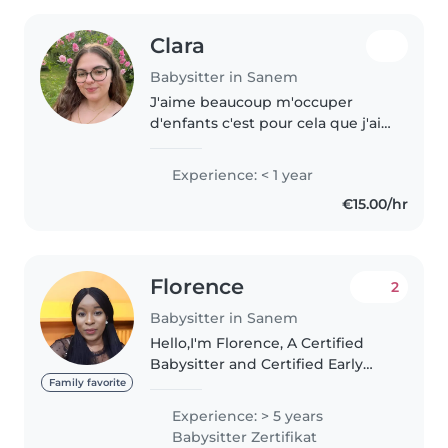
Clara
Babysitter in Sanem
J'aime beaucoup m'occuper
d'enfants c'est pour cela que j'ai
fait une formation de baby-
sitting pour mieux accompagner
Experience: < 1 year
les enfants au quotidien,
€15.00/hr
apprendre les bases des soins,
de la..
Florence
2
Babysitter in Sanem
Hello,I'm Florence, A Certified
Babysitter and Certified Early
Childhood Instructor. I am
Family favorite
reliable, patient, trustworthy,
Experience: > 5 years
well organised and available to
Babysitter Zertifikat
provide childcare. Do not..