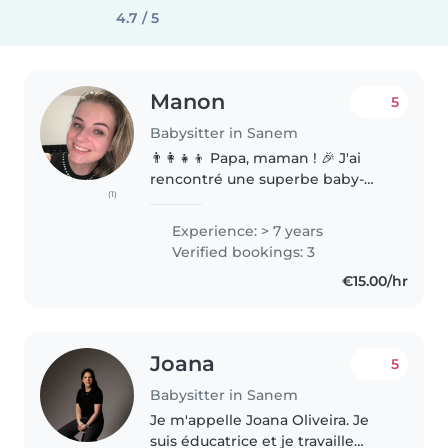
4.7 / 5
Manon
5
Babysitter in Sanem
👨👩👧👦 Papa, maman ! 🎉 J'ai
rencontré une superbe baby-
(1)
sitter ! Elle s'appelle Manon, elle
a 26 ans, et elle adore les
Experience: > 7 years
enfants. Pour l' nt, elle est
Verified bookings: 3
disponible tous les jours. 🌟 📚..
€15.00/hr
Joana
5
Babysitter in Sanem
Je m'appelle Joana Oliveira. Je
suis éducatrice et je travaille