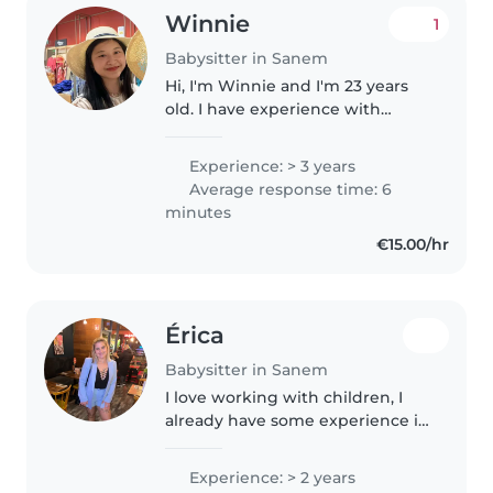
Winnie
1
Babysitter in Sanem
Hi, I'm Winnie and I'm 23 years
old. I have experience with
children, especially toddler to
Teenager. I like to give the
Experience: > 3 years
children a happy atmosphere
Average response time: 6
and fun time If you have any..
minutes
€15.00/hr
Érica
Babysitter in Sanem
I love working with children, I
already have some experience in
crèche and babysitting too. At
the moment im a preschooler
Experience: > 2 years
teacher. I am a person full of