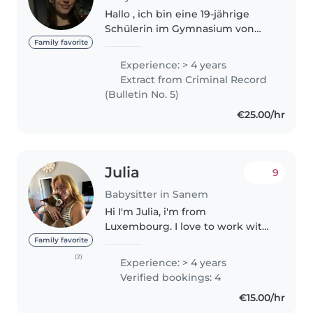
Hallo , ich bin eine 19-jährige
Schülerin im Gymnasium von
Esch , die gerne Zeit mit Kindern
Family favorite
verbringt. Ich spreche fliessend
Experience: > 4 years
luxemburgisch, deutsch,
Extract from Criminal Record
englisch, yugoslowenisch und..
(Bulletin No. 5)
€25.00/hr
Julia
9
Babysitter in Sanem
Hi I'm Julia, i'm from
Luxembourg. I love to work with
kids, I worked for 4 years in a
Family favorite
Daycare and i had few
(2)
Experience: > 4 years
babysitting Jobs here in
Verified bookings: 4
Luxembourg as well. I was also
€15.00/hr
working in Canada..