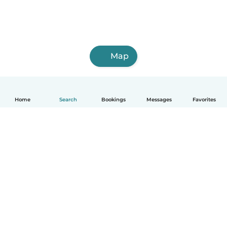
Map
Home
Search
Bookings
Messages
Favorites
English
How it works
Help
Terms & Privacy
Pricing
Company details
Babysits for Work
Community standards