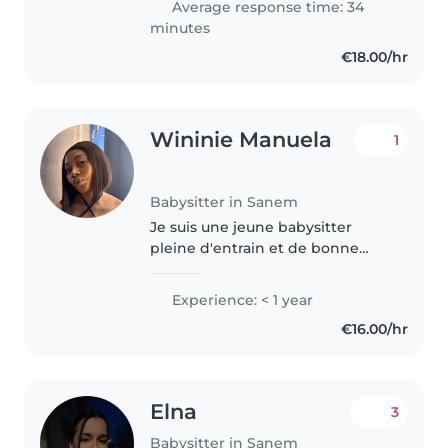
Average response time: 34
energy and you can contact..
minutes
€18.00/hr
Wininie Manuela
1
Babysitter in Sanem
Je suis une jeune babysitter
pleine d'entrain et de bonne
humeur. Bien que je n'aie pas
encore beaucoup d'expérience,
Experience: < 1 year
je suis très responsable et sais
€16.00/hr
créer une ambiance calme et
apaisante..
Elna
3
Babysitter in Sanem