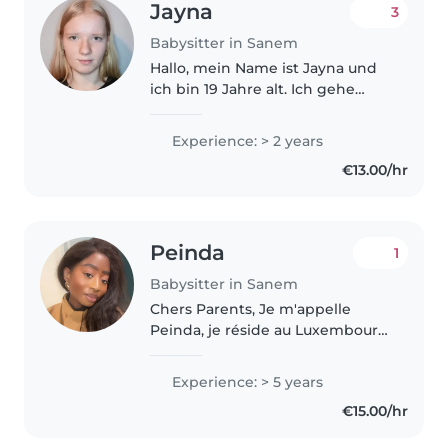
Jayna
3
Babysitter in Sanem
Hallo, mein Name ist Jayna und
ich bin 19 Jahre alt. Ich gehe
momentan in die Schule und
habe viel Spaß daran was mit
Experience: > 2 years
Kindern zu machen. Da Ich noch
€13.00/hr
zur Schule gehe würde ich mir
gerne..
Peinda
1
Babysitter in Sanem
Chers Parents, Je m'appelle
Peinda, je réside au Luxembourg
et je suis passionnée par le
domaine de la petite enfance. ☺️
Experience: > 5 years
Je suis à l'aise avec les enfants.
€15.00/hr
J'ai de l'expérience avec..