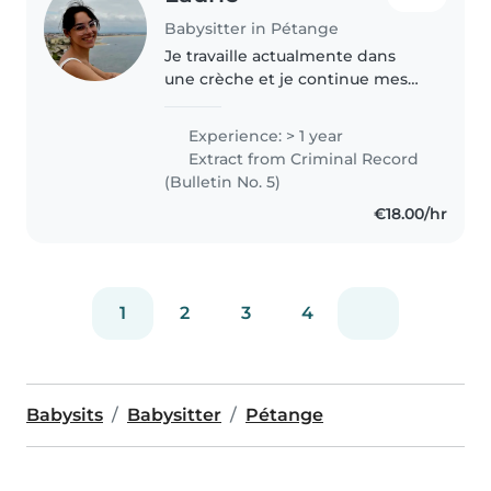
Babysitter in Pétange
Je travaille actualmente dans
une crèche et je continue mes
études tant qu'éducateur
graduée, sachant que j'ai déjà un
Experience: > 1 year
diplôme dans le domaine. J'ai
Extract from Criminal Record
travaillé avec des enfants agées..
(Bulletin No. 5)
€18.00/hr
1
2
3
4
Babysits
Babysitter
Pétange