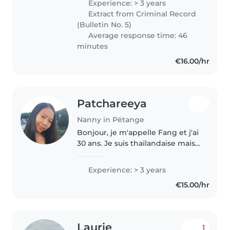
Experience: > 3 years
la garde d'enfants grâce à ma
Extract from Criminal Record
famille, en m'occupant
(Bulletin No. 5)
régulièrement..
Average response time: 46
minutes
€16.00/hr
Patchareeya
Nanny in Pétange
Bonjour, je m'appelle Fang et j'ai
30 ans. Je suis thaïlandaise mais
j'habite actuellement à Longwy
(la frontière entre Luxembourg
Experience: > 3 years
et France) J'ai de l'expérience
€15.00/hr
comme j'étais la..
Laurie
1