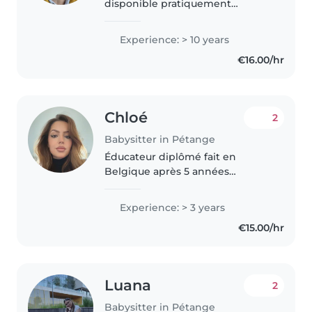
disponible pratiquement
immédiatement. J'ai garde
actuellement des enfants en
Experience: > 10 years
France et à Luxembourg. Je
€16.00/hr
cherche un minimum de durée
de quatre heures..
Chloé
2
Babysitter in Pétange
Éducateur diplômé fait en
Belgique après 5 années
d’études au Luxembourg +
bonne expérience avec des
Experience: > 3 years
enfants de 0 à 12 ans, également
€15.00/hr
avec des enfants à besoins
spécifiques. Ayant..
Luana
2
Babysitter in Pétange