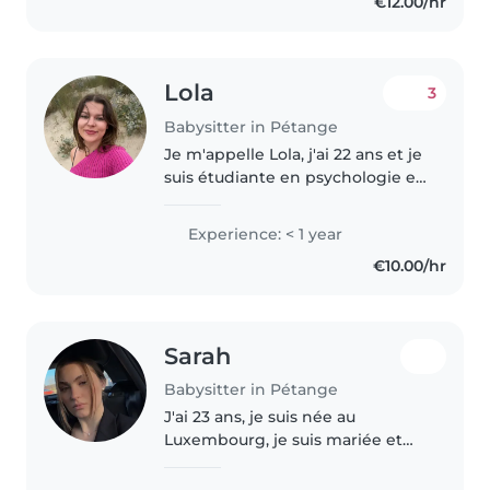
€12.00/hr
Lola
3
Babysitter in Pétange
Je m'appelle Lola, j'ai 22 ans et je
suis étudiante en psychologie et
éducation. J'ai toujours aimé
passer du temps avec les enfants
Experience: < 1 year
et leur bien-être m'est
€10.00/hr
important. Je suis une..
Sarah
Babysitter in Pétange
J'ai 23 ans, je suis née au
Luxembourg, je suis mariée et
maman d'un enfant de 15 mois.
J'ai acquis de l'expérience dans