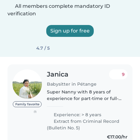
All members complete mandatory ID
verification
Sign up for free
4.7 / 5
Janica
9
Babysitter in Pétange
Super Nanny with 8 years of
experience for part-time or full-
time Hello Families, My name is
Family favorite
Janica, 30, from the Philippines,
(1)
Experience: > 8 years
currently living in Luxembourg. I
Extract from Criminal Record
have 8 years experience..
(Bulletin No. 5)
€17.00/hr