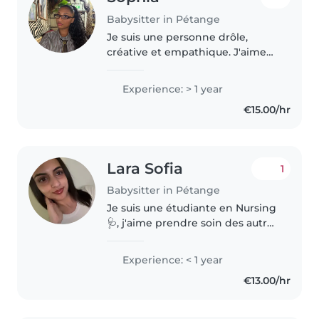
Babysitter in Pétange
Je suis une personne drôle,
créative et empathique. J'aime
passer du temps avec les
enfants, les faire rire et leur
Experience: > 1 year
proposer des activités adaptées
€15.00/hr
à leur âge, comme des jeux, du
bricolage..
Lara Sofia
1
Babysitter in Pétange
Je suis une étudiante en Nursing
🩺, j'aime prendre soin des autres
depuis toujours. Douce, je
m'adapte aux besoins de chaque
Experience: < 1 year
enfant. À l'écoute et responsable,
€13.00/hr
je veille sur vos enfants..