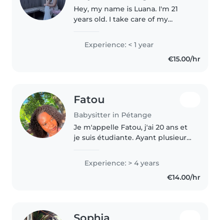
Hey, my name is Luana. I'm 21
years old. I take care of my
younger sister and help with
chores around the house. I love
Experience: < 1 year
playing with kids and I'm very
€15.00/hr
creative. I can speak 5
languages(French,..
Fatou
Babysitter in Pétange
Je m'appelle Fatou, j'ai 20 ans et
je suis étudiante. Ayant plusieurs
petits frères, j'ai l'habitude de
m'occuper d'enfants de
Experience: > 4 years
différents âges. Je suis une
€14.00/hr
personne douce, patiente..
Sophia