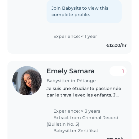
desde sempre com crianças já fiz
estágio em creche, gosto
Join Babysits to view this
bastante de brincar com eles e
complete profile.
adoro fazer atividades criativas ,..
Experience: < 1 year
€12.00/hr
Emely Samara
1
Babysitter in Pétange
Je suis une étudiante passionnée
par le travail avec les enfants. J'ai
3 ans d'expérience dans la garde
de bébés, de tout-petits,
Experience: > 3 years
d'enfants d'âge préscolaire et
Extract from Criminal Record
d'enfants d'âge scolaire...
(Bulletin No. 5)
Babysitter Zertifikat