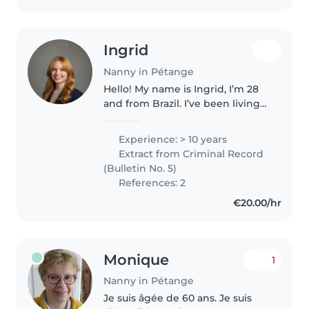
Ingrid
Nanny in Pétange
Hello! My name is Ingrid, I’m 28
and from Brazil. I’ve been living
in Europe for the past three
years working as an Au Pair — in
Experience: > 10 years
Switzerland, Austria, and now
Extract from Criminal Record
Luxembourg. I’ve cared..
(Bulletin No. 5)
References: 2
€20.00/hr
Monique
1
Nanny in Pétange
Je suis âgée de 60 ans. Je suis