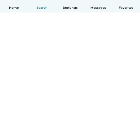
Home
Search
Bookings
Messages
Favorites
English
How it works
Help
Terms & Privacy
Pricing
Company details
Babysits for Work
Community standards
© Babysits B.V.