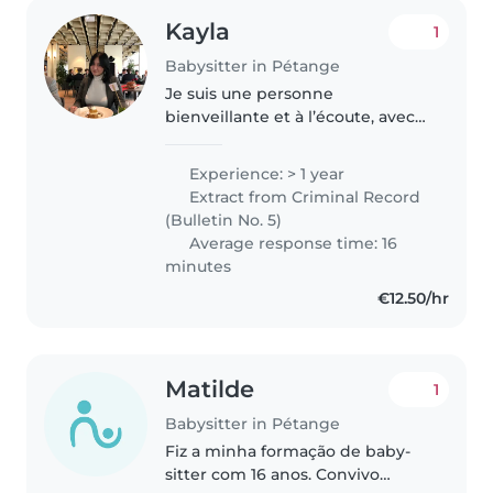
Kayla
1
Babysitter in Pétange
Je suis une personne
bienveillante et à l’écoute, avec
de l’expérience auprès des
enfants de 3 à 12 ans. J’aime
Experience: > 1 year
proposer des activités pour les
Extract from Criminal Record
occuper et je peux aussi les aider
(Bulletin No. 5)
avec..
Average response time: 16
minutes
€12.50/hr
Matilde
1
Babysitter in Pétange
Fiz a minha formação de baby-
sitter com 16 anos. Convivo