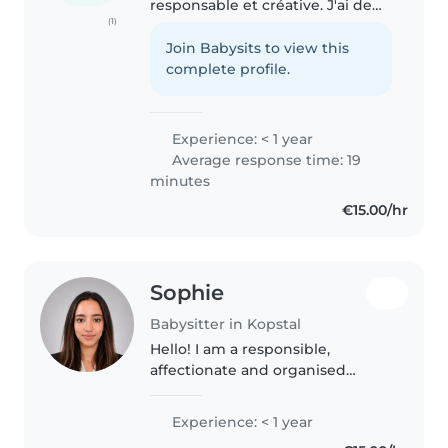
responsable et créative. J'ai de
(1)
l'expérience avec les bébés, les
tout-petits, les enfants d'âge
Join Babysits to view this
préscolaire et les écoliers. J'ai
complete profile.
également une..
Experience: < 1 year
Average response time: 19
minutes
€15.00/hr
Sophie
Babysitter in Kopstal
Hello! I am a responsible,
affectionate and organised
student. I love taking care of
children, playing with them and
Experience: < 1 year
creating a safe and fun