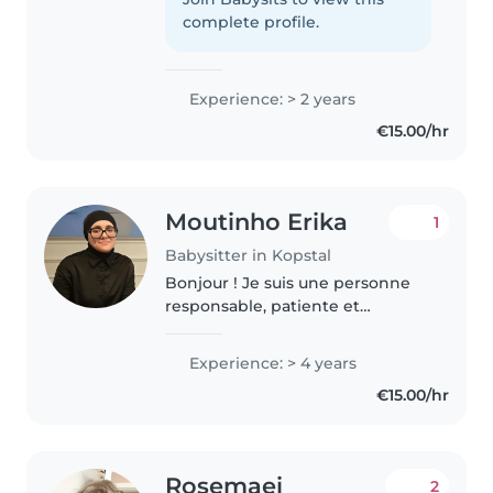
un forte istinto materno e mi è
complete profile.
sempre piaciuto..
Experience: > 2 years
€15.00/hr
Moutinho Erika
1
Babysitter in Kopstal
Bonjour ! Je suis une personne
responsable, patiente et
bienveillante. J'ai déjà travaillé
comme babysitter et j'aime
Experience: > 4 years
beaucoup m'occuper des
€15.00/hr
enfants, jouer avec eux et veiller
à leur..
Rosemaei
2