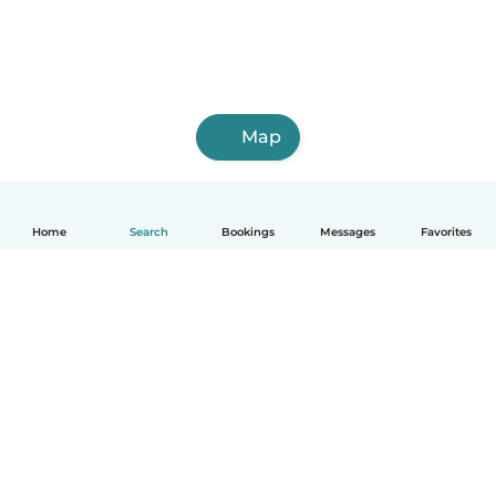
Map
Home
Search
Bookings
Messages
Favorites
English
How it works
Help
Terms & Privacy
Pricing
Company details
Babysits for Work