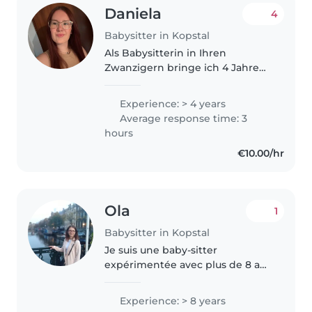
Daniela
4
Babysitter in Kopstal
Als Babysitterin in Ihren
Zwanzigern bringe ich 4 Jahre
Erfahrung in der Betreuung von
Babys, Kleinkindern und
Experience: > 4 years
Vorschulkindern mit. Ich spreche
Average response time: 3
fließend Deutsch, Englisch und
hours
Luxemburgisch..
€10.00/hr
Ola
1
Babysitter in Kopstal
Je suis une baby-sitter
expérimentée avec plus de 8 ans
d'expérience auprès d'enfants
de tous âges, notamment de
Experience: > 8 years
bébés, de bambins, de