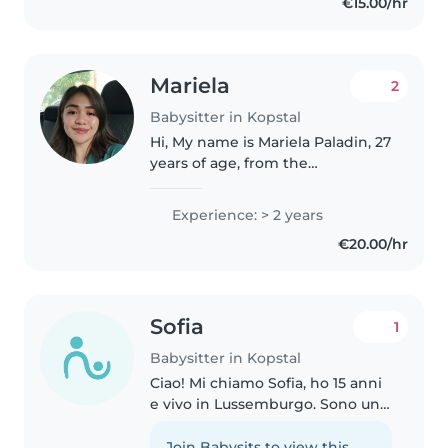
€15.00/hr
environment. Although my
experience is..
Mariela
2
Babysitter in Kopstal
Hi, My name is Mariela Paladin, 27
years of age, from the
Philippines. I'm a nanny for
almost 2 years here in
Experience: > 2 years
Luxembourg. I'm responsible,
€20.00/hr
caring, friendly, funny and calm. I
speak..
Sofia
1
Babysitter in Kopstal
Ciao! Mi chiamo Sofia, ho 15 anni
e vivo in Lussemburgo. Sono una
ragazza responsabile, paziente e
affidabile. Fin da piccola ho avuto
Join Babysits to view this