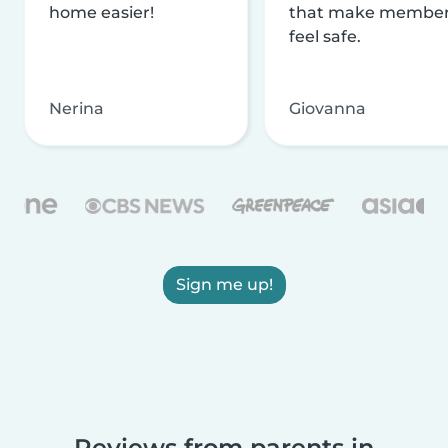
home easier!
that make membe
feel safe.
Nerina
Giovanna
Sign me up!
Reviews from parents in