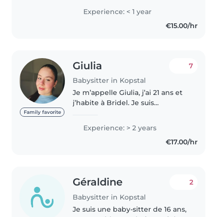
working with children. Although
Experience: < 1 year
I'm only 19 years old, I have
€15.00/hr
experience caring for toddlers,
preschoolers,..
Giulia
7
Babysitter in Kopstal
Je m’appelle Giulia, j’ai 21 ans et
j’habite à Bridel. Je suis
actuellement étudiante à
Family favorite
l’université de Luxembourg,
Experience: > 2 years
donc ma disponibilité varie un
€17.00/hr
peu. J’aime être avec les enfants..
Géraldine
2
Babysitter in Kopstal
Je suis une baby-sitter de 16 ans,