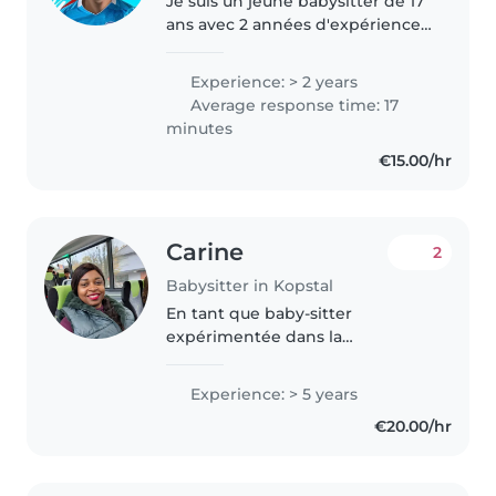
Je suis un jeune babysitter de 17
ans avec 2 années d'expérience
à travailler avec des enfants de
tous âges, des tout-petits aux
Experience: > 2 years
adolescents. Je parle
Average response time: 17
couramment 5 langues : anglais,..
minutes
€15.00/hr
Carine
2
Babysitter in Kopstal
En tant que baby-sitter
expérimentée dans la
quarantaine, je suis ravie de
prendre soin de vos enfants.
Experience: > 5 years
Avec 5 années d'expérience à
€20.00/hr
travailler avec des bébés, des
tout-petits, des..