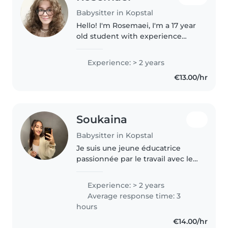
Babysitter in Kopstal
Hello! I'm Rosemaei, I'm a 17 year
old student with experience
caring for preschoolers and
gradeschoolers of family
Experience: > 2 years
members and some family
€13.00/hr
friends. I'm responsible, creative,
and..
Soukaina
Babysitter in Kopstal
Je suis une jeune éducatrice
passionnée par le travail avec les
enfants de tous âges. Avec deux
années d'expérience, j'ai aidé
Experience: > 2 years
des enfants de 1 à 15 ans à
Average response time: 3
développer leurs compétences..
hours
€14.00/hr