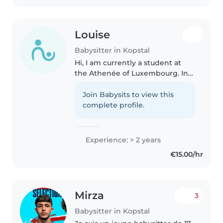
Louise
Babysitter in Kopstal
Hi, I am currently a student at
the Athenée of Luxembourg. In
my spare time, I dance and I am
also a scouts leader for children
Join Babysits to view this
aged 5 to 7. I have a lot of
complete profile.
experience working with..
Experience: > 2 years
€15.00/hr
Mirza
3
Babysitter in Kopstal