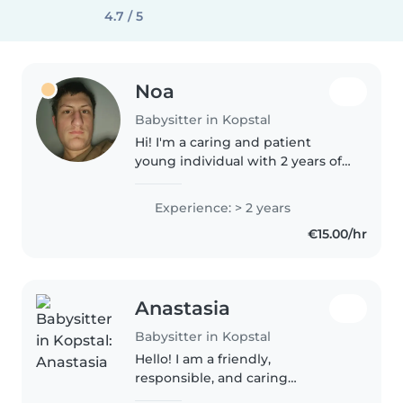
4.7 / 5
Noa
Babysitter in Kopstal
Hi! I'm a caring and patient
young individual with 2 years of
experience in childcare, working
with babies, toddlers,
Experience: > 2 years
preschoolers, and
€15.00/hr
gradeschoolers. I hold a
Cambridge A level and..
Anastasia
Babysitter in Kopstal
Hello! I am a friendly,
responsible, and caring
babysitter with a passion for