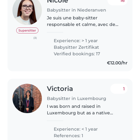
Nicole
16
Babysitter in Niederanven
Je suis une baby-sitter
responsable et calme, avec de
bonnes compétences
Supersitter
linguistiques en allemand,
(3)
Experience: > 1 year
français, luxembourgeois et
Babysitter Zertifikat
portugais. Avec une certaine
Verified bookings: 17
expérience déjà acquise,..
€12.00/hr
Victoria
1
Babysitter in Luxembourg
I was born and raised in
Luxembourg but as a native
English speaker have been in an
English boarding school for the
Experience: < 1 year
past two years. I like reading and
References: 1
playing the guitar, and am