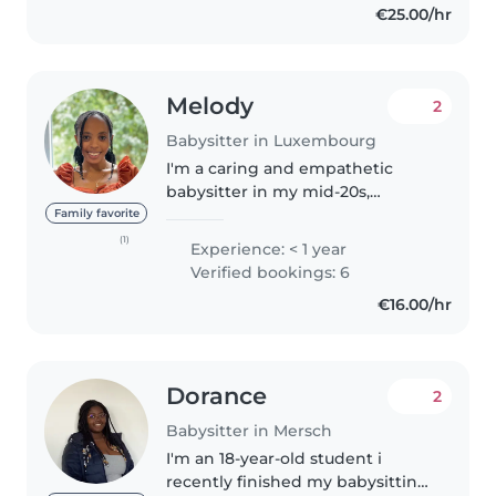
€25.00/hr
Melody
2
Babysitter in Luxembourg
I'm a caring and empathetic
babysitter in my mid-20s,
passionate about working with
Family favorite
preschoolers, gradeschoolers,
(1)
Experience: < 1 year
and teenagers. I hold a
Verified bookings: 6
Bachelor's in Special Needs
€16.00/hr
Education, with..
Dorance
2
Babysitter in Mersch
I'm an 18-year-old student i
recently finished my babysitting