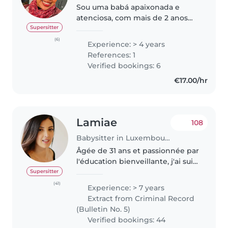
Sou uma babá apaixonada e
atenciosa, com mais de 2 anos
de experiência cuidando de
Supersitter
bebês, crianças pequenas e pré-
(6)
Experience: > 4 years
escolares. Sou responsável,
References: 1
empática e adoro passar tempo
Verified bookings: 6
com crianças...
€17.00/hr
Lamiae
108
Babysitter in Luxembourg
Âgée de 31 ans et passionnée par
l'éducation bienveillante, j'ai suivi
une formation à la pédagogie
Supersitter
Montessori, pour laquelle je
(41)
Experience: > 7 years
détiens une attestation, ainsi
Extract from Criminal Record
qu'une formation de..
(Bulletin No. 5)
Verified bookings: 44