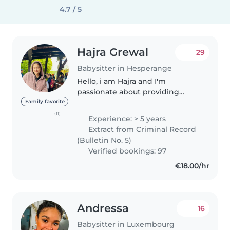
4.7 / 5
Hajra Grewal
29
Babysitter in Hesperange
Hello, i am Hajra and I'm
passionate about providing
exceptional care for children. I
Family favorite
am a patient and reliable person
(11)
Experience: > 5 years
who loves finding innovative
Extract from Criminal Record
ways to have fun. I am available..
(Bulletin No. 5)
Verified bookings: 97
€18.00/hr
Andressa
16
Babysitter in Luxembourg