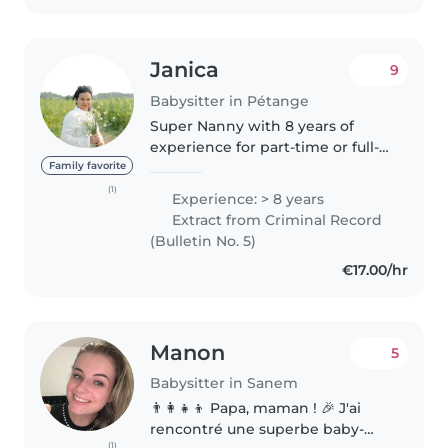
Janica
9
Babysitter in Pétange
Super Nanny with 8 years of
experience for part-time or full-
time Hello Families, My name is
Family favorite
Janica, 30, from the Philippines,
(1)
Experience: > 8 years
currently living in Luxembourg. I
Extract from Criminal Record
have 8 years experience..
(Bulletin No. 5)
€17.00/hr
Manon
5
Babysitter in Sanem
👨👩👧👦 Papa, maman ! 🎉 J'ai
rencontré une superbe baby-
(1)