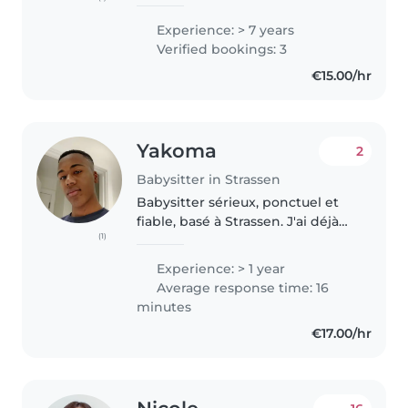
sitter ! Elle s'appelle Manon, elle
a 26 ans, et elle adore les
Experience: > 7 years
enfants. Pour l' nt, elle est
Verified bookings: 3
disponible tous les jours. 🌟 📚..
€15.00/hr
Yakoma
2
Babysitter in Strassen
Babysitter sérieux, ponctuel et
fiable, basé à Strassen. J'ai déjà
(1)
gardé des enfants de différents
âges (2 à 9 ans notamment) et je
Experience: > 1 year
m'occupe régulièrement de ma
Average response time: 16
nièce de 10 mois,..
minutes
€17.00/hr