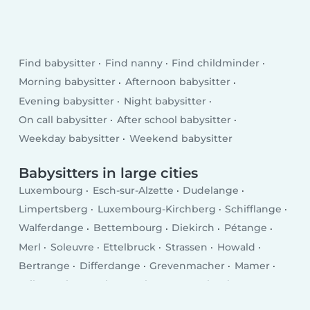
Find babysitter
Find nanny
Find childminder
Morning babysitter
Afternoon babysitter
Evening babysitter
Night babysitter
On call babysitter
After school babysitter
Weekday babysitter
Weekend babysitter
Babysitters in large cities
Luxembourg
Esch-sur-Alzette
Dudelange
Limpertsberg
Luxembourg-Kirchberg
Schifflange
Walferdange
Bettembourg
Diekirch
Pétange
Merl
Soleuvre
Ettelbruck
Strassen
Howald
Bertrange
Differdange
Grevenmacher
Mamer
Wiltz
Echternach
Bascharage
Kayl
Tétange
Remich
Wasserbillig
Mersch
Bridel