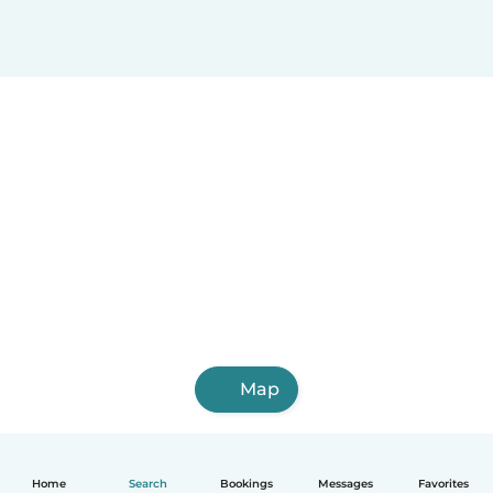
Mondercange
Mondorf-les-Bains
Fentange
Map
Home
Search
Bookings
Messages
Favorites