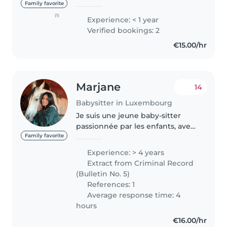
formation. But i do have
Family favorite
experience caring for children of
(1)
Experience: < 1 year
all ages, from babies to grade-
Verified bookings: 2
schoolers. I'm multilingual,..
€15.00/hr
Marjane
14
Babysitter in Luxembourg
Je suis une jeune baby-sitter
passionnée par les enfants, avec
6 ans d'expérience dans la garde
Family favorite
d'enfants de tous les âges. Je
Experience: > 4 years
suis certifiée en premiers
Extract from Criminal Record
secours et j'ai une expérience..
(Bulletin No. 5)
References: 1
Average response time: 4
hours
€16.00/hr