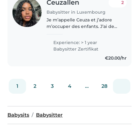
Ceuzallen
2
Babysitter in Luxembourg
Je m’appelle Ceuza et j’adore
m’occuper des enfants. J’ai de
l’expérience avec les bébés et
les enfants de différents âges. Je
Experience: > 1 year
suis une personne responsable,
Babysitter Zertifikat
patiente et attentionnée,..
€20.00/hr
1
2
3
4
...
28
Babysits
Babysitter