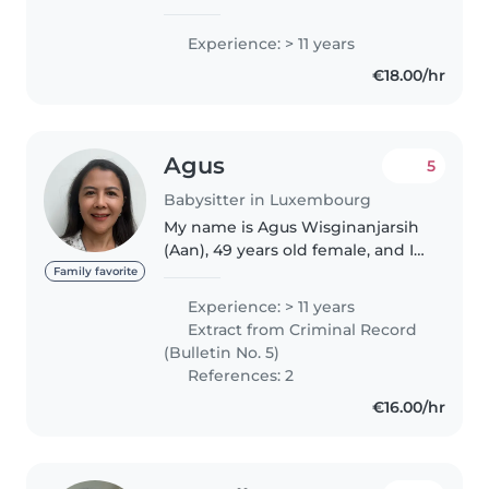
ans d'expérience auprès des
tout-petits et des enfants d'âge
Experience: > 11 years
scolaire. Calme et patiente, je
€18.00/hr
peux vous aider avec les devoirs..
Agus
5
Babysitter in Luxembourg
My name is Agus Wisginanjarsih
(Aan), 49 years old female, and I
would like to apply for the nanny
Family favorite
position you advertised. I am a
Experience: > 11 years
warm, responsible, and patient
Extract from Criminal Record
person who genuinely..
(Bulletin No. 5)
References: 2
€16.00/hr