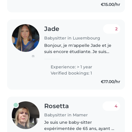
€15.00/hr
currently..
Jade
2
Babysitter in Luxembourg
Bonjour, je m'appelle Jade et je
suis encore étudiante. Je suis
(1)
régulièrement libre pendant les
vacances scolaires. J'aime passer
Experience: > 1 year
du temps avec des enfants, jouer
Verified bookings: 1
et faire des activités..
€17.00/hr
Rosetta
4
Babysitter in Mamer
Je suis une baby-sitter
expérimentée de 65 ans, ayant 11